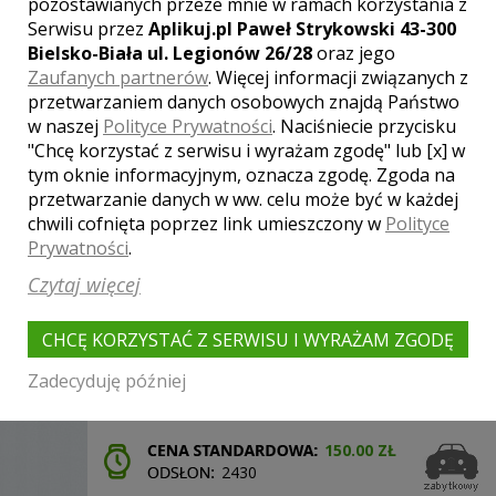
pozostawianych przeze mnie w ramach korzystania z
Czarna Wołga z białym dachem to
idealne dopełnienie ślubu z motywami
Serwisu przez
Aplikuj.pl Paweł Strykowski 43-300
...
Bielsko-Biała ul. Legionów 26/28
oraz jego
Zaufanych partnerów
. Więcej informacji związanych z
przetwarzaniem danych osobowych znajdą Państwo
w naszej
Polityce Prywatności
. Naciśniecie przycisku
400.00 ZŁ
"Chcę korzystać z serwisu i wyrażam zgodę" lub [x] w
9059
tym oknie informacyjnym, oznacza zgodę. Zgoda na
przetwarzanie danych w ww. celu może być w każdej
chwili cofnięta poprzez link umieszczony w
Polityce
Prywatności
.
Czytaj więcej
MERCEDES S-KLASA SEL W126 LONG ZAPRASZAM
WARSZAWA
CHCĘ KORZYSTAĆ Z SERWISU I WYRAŻAM ZGODĘ
Mercedes-Benz S-Klasa SEL W126 LONG. Kultowa
Zadecyduję później
limuzyna prezydentów, biznesmenów, mafiozów,
czy ...
150.00 ZŁ
2430