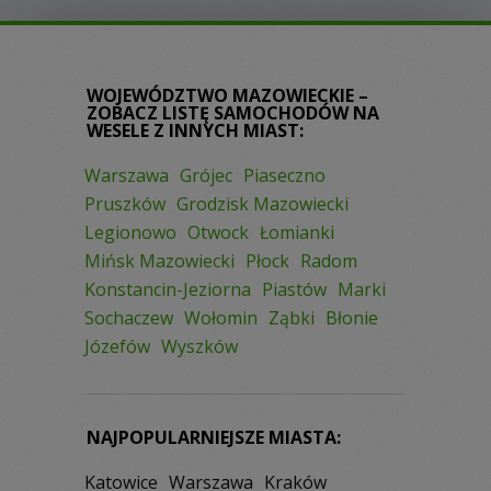
WOJEWÓDZTWO MAZOWIECKIE –
ZOBACZ LISTĘ SAMOCHODÓW NA
WESELE Z INNYCH MIAST:
Warszawa
Grójec
Piaseczno
Pruszków
Grodzisk Mazowiecki
Legionowo
Otwock
Łomianki
Mińsk Mazowiecki
Płock
Radom
Konstancin-Jeziorna
Piastów
Marki
Sochaczew
Wołomin
Ząbki
Błonie
Józefów
Wyszków
NAJPOPULARNIEJSZE MIASTA:
Katowice
Warszawa
Kraków