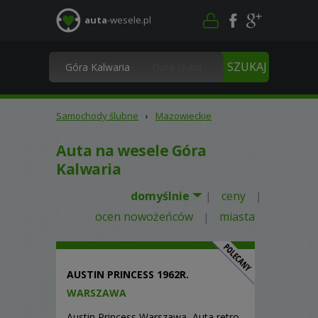
auta
-wesele.pl
Samochody ślubne
›
Mazowieckie
Auta na wesele Góra
Kalwaria
domyślnie
ceny
|
|
ocen nowożeńców
miasta
|
AUSTIN PRINCESS 1962R.
WARSZAWA
Austin Princess Warszawa, Auta retro