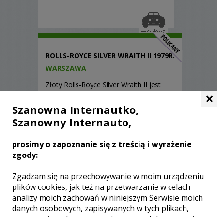
ROLLS-ROYCE SILVER WRAITH II 1979R.
WARSZAWA
Złoty Rolls-Royce Silver Wraith II jest
×
przedłużoną wersją modelu Silver
Shadow ...
Szanowna Internautko,
Szanowny Internauto,
400.00 ZŁ
8131
prosimy o zapoznanie się z treścią i wyrażenie
zgody:
Zgadzam się na przechowywanie w moim urządzeniu
plików cookies, jak też na przetwarzanie w celach
WOŁGA GAZ-21 1959R.
analizy moich zachowań w niniejszym Serwisie moich
WARSZAWA
danych osobowych, zapisywanych w tych plikach,