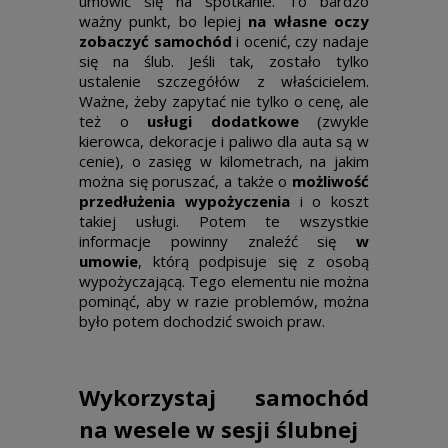
umówić się na spotkanie. To bardzo
ważny punkt, bo lepiej
na własne oczy
zobaczyć samochód
i ocenić, czy nadaje
się na ślub. Jeśli tak, zostało tylko
ustalenie szczegółów z właścicielem.
Ważne, żeby zapytać nie tylko o cenę, ale
też o
usługi dodatkowe
(zwykle
kierowca, dekoracje i paliwo dla auta są w
cenie), o zasięg w kilometrach, na jakim
można się poruszać, a także o
możliwość
przedłużenia wypożyczenia
i o koszt
takiej usługi. Potem te wszystkie
informacje powinny znaleźć się
w
umowie
, którą podpisuje się z osobą
wypożyczającą. Tego elementu nie można
pominąć, aby w razie problemów, można
było potem dochodzić swoich praw.
Wykorzystaj samochód
na wesele w sesji ślubnej