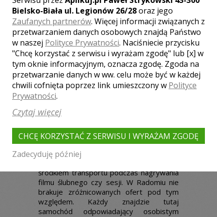
Serwisu przez
Aplikuj.pl Paweł Strykowski 43-300
zawsze zostaną utrwalone wszystkie
Bielsko-Biała ul. Legionów 26/28
oraz jego
chwile towarzyszące temu wydarzeniu.
Specjaliści z tej branży są obecni w dzień
Zaufanych partnerów
. Więcej informacji związanych z
ślubu, a dodatkowo realizują sesje ślubne,
przetwarzaniem danych osobowych znajdą Państwo
które są atrakcyjną pamiątka na lata.
w naszej
Polityce Prywatności
. Naciśniecie przycisku
Odpowednego kamerzystę można
"Chcę korzystać z serwisu i wyrażam zgodę" lub [x] w
znaleźć
tutaj
.
tym oknie informacyjnym, oznacza zgodę. Zgoda na
przetwarzanie danych w ww. celu może być w każdej
chwili cofnięta poprzez link umieszczony w
Polityce
Samochody weselne –
Prywatności
.
wynajem w Radomiu
Czytaj więcej
Dokonując przygotowań, warto pamiętać
o istniejącej na rynku usłudze
wynajmu
CHCĘ KORZYSTAĆ Z SERWISU I WYRAŻAM ZGODĘ
samochodu ślubnego.
Ślubny pojazd
jest niezbędny podczas podróży pary
Zadecyduję później
młodej w dniu ślubu. Jest także idealnym
środkiem transportu podczas nagrywania
filmu ślubnego czy sesji. W Radomiu nie
brakuje zróżnicowanych ofert pod tym
względem. Każdy znajdzie tutaj
samochód odpowiadający osobistym