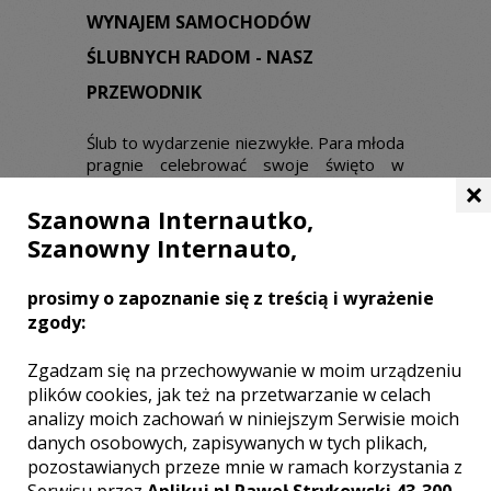
WYNAJEM SAMOCHODÓW
ŚLUBNYCH RADOM - NASZ
PRZEWODNIK
Ślub to wydarzenie niezwykłe. Para młoda
pragnie celebrować swoje święto w
×
idealnym klimacie. Żeby uroczystość
zadowoliła zakochanych, liczą się
Szanowna Internautko,
wszystkie drobne szczegóły tworzące
Szanowny Internauto,
całość. Nie można zatem dopuścić, by coś
zostało źle zrobione na etapie
przygotowań. Bardzo dobrze jest
prosimy o zapoznanie się z treścią i wyrażenie
zrealizować najwcześniej te
zgody:
najważniejsze kwestie, do których należy
wynajęcie sali weselnej, a także grupy
Zgadzam się na przechowywanie w moim urządzeniu
muzycznej, która uświetni swoją
plików cookies, jak też na przetwarzanie w celach
obecnością wesele i goście nie będą się
analizy moich zachowań w niniejszym Serwisie moich
nudzili, a zabawa będzie przednia. Ważną
danych osobowych, zapisywanych w tych plikach,
usługą jest także fotografia ślubna i
pozostawianych przeze mnie w ramach korzystania z
wideofilmowanie. W ten sposób na