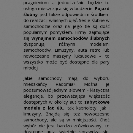
pragnieniom a jednocześnie będzie to
usługa mieszcząca się w budżecie.
Pojazd
ślubny
jest także odpowiednim środkiem
do realizacji własnych ujęć. Sesje ślubne w
samochodzie oraz na jego tle są dość
popularnym pomysłem. Firmy zajmujące
się
wynajmem samochodów ślubnych
dysponują różnymi modelami
samochodów. Limuzyny, auta retro lub
nowoczesne maszyny luksusowe – to
wszystko może być dostępne dla pary
młodej.
Jakie samochody mają do wyboru
mieszkańcy Radomia? Można je
podsumować jednym słowem - klasyczna
elegancja, bo przeważająca większość
dostępnych w okolicy aut to
zabytkowe
modele z lat 60.
, tak kabriolety, jak i
limuzyny. Znajdą się też nowoczesne
samochody, ale są w mniejszości. Choć
wybór nie jest bardzo zróżnicowany, to
dostępne auta świetnie sprawdzą się,