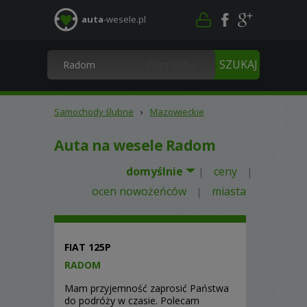
auta
-wesele.pl
Samochody ślubne
›
Mazowieckie
Auta na wesele Radom
domyślnie
ceny
|
|
ocen nowożeńców
miasta
|
FIAT 125P
RADOM
Mam przyjemność zaprosić Państwa
do podróży w czasie. Polecam