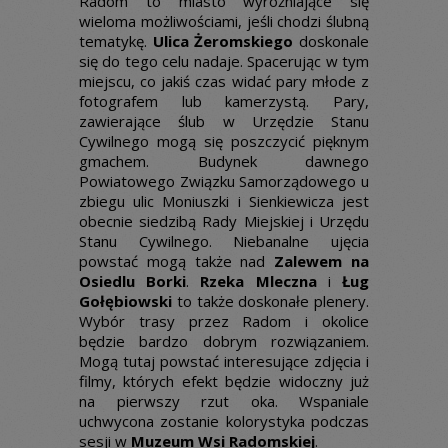
Radom to miasto wyróżniające się
wieloma możliwościami, jeśli chodzi ślubną
tematykę.
Ulica Żeromskiego
doskonale
się do tego celu nadaje. Spacerując w tym
miejscu, co jakiś czas widać pary młode z
fotografem lub kamerzystą. Pary,
zawierające ślub w Urzędzie Stanu
Cywilnego mogą się poszczycić pięknym
gmachem. Budynek dawnego
Powiatowego Związku Samorządowego u
zbiegu ulic Moniuszki i Sienkiewicza jest
obecnie siedzibą Rady Miejskiej i Urzędu
Stanu Cywilnego. Niebanalne ujęcia
powstać mogą także nad
Zalewem na
Osiedlu Borki
.
Rzeka Mleczna
i
Ług
Gołębiowski
to także doskonałe plenery.
Wybór trasy przez Radom i okolice
będzie bardzo dobrym rozwiązaniem.
Mogą tutaj powstać interesujące zdjęcia i
filmy, których efekt będzie widoczny już
na pierwszy rzut oka. Wspaniale
uchwycona zostanie kolorystyka podczas
sesji w
Muzeum Wsi Radomskiej
.