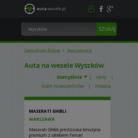
auta
-wesele.pl
Samochody ślubne
›
Mazowieckie
Auta na wesele Wyszków
domyślnie
ceny
|
|
ocen nowożeńców
miasta
|
MASERATI GHIBLI
WARSZAWA
Maserati Ghibli prestiżowa limuzyna
premium z silnikiem Ferrari