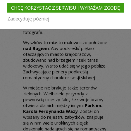
zaproszonych gości.
CHCĘ KORZYSTAĆ Z SERWISU I WYRAŻAM ZGODĘ
Ciekawą bryłą może natomiast pochwalić
się
Kościół pw. Matki Boskiej
Zadecyduję później
Częstochowskiej
. Ten nowoczesny
gmach także może posłużyć jak tło ślubnej
fotografii.
Wyszków to miasto malowniczo położone
nad Bugiem
. Aby podkreślić piękno
otaczających miasto krajobrazów,
zbudowano nad brzegiem rzeki taras
widokowy. Warto udać się w jego pobliże.
Zachwycające plenery podkreślą
romantyczny charakter sesji ślubnej.
W mieście nie brakuje także terenów
zielonych. Wielbiciele przyrody z
pewnością ucieszy fakt, że swoje bramy
otwiera dla nich między innymi
Park im.
Karola Ferdynanda Wazy
. Został on
wpisany do rejestru zabytków, znajduje
się w nim wiele urokliwych alejek
doskonale nadających się na romantyczny