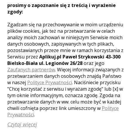
większą popularnością cieszą się
prosimy o zapoznanie się z treścią i wyrażenie
oryginalne kabriolety w stylu retro, czy
zgody:
samochody terenowe. Służą one nie tylko
jako środek transportu, często „biorą
Zgadzam się na przechowywanie w moim urządzeniu
udział” w sesji zdjęciowej młodej pary.
Zaletą wynajmu samochodu jest nie tylko
plików cookies, jak też na przetwarzanie w celach
szeroki wybór, ale także brak konieczności
analizy moich zachowań w niniejszym Serwisie moich
samodzielnego dekorowania auta.
danych osobowych, zapisywanych w tych plikach,
Zajmuje się tym firma, oczywiście zgodnie
pozostawianych przeze mnie w ramach korzystania z
z wytycznymi klienta. Ponadto można od
Serwisu przez
Aplikuj.pl Paweł Strykowski 43-300
razu zarezerwować samochód również na
Bielsko-Biała ul. Legionów 26/28
oraz jego
dzień sesji plenerowej, która zazwyczaj
Zaufanych partnerów
. Więcej informacji związanych z
jest organizowana w innym dniu niż ślub.
przetwarzaniem danych osobowych znajdą Państwo
Jeśli zatem wszystko jest dopięte na
w naszej
Polityce Prywatności
. Naciśniecie przycisku
ostatni guzik, należy zastanowić się, jakie
"Chcę korzystać z serwisu i wyrażam zgodę" lub [x] w
miejsca wybrać, by stały się idealnym
tym oknie informacyjnym, oznacza zgodę. Zgoda na
tłem ślubnych fotografii. Pary młode,
przetwarzanie danych w ww. celu może być w każdej
które zdecydowały się na ślub kościelny,
chwili cofnięta poprzez link umieszczony w
Polityce
wybierają zazwyczaj
klasycystyczny
Prywatności
.
Kościół Świętego Idziego
. Budowla ta
może stanowić piękno tło zbiorowej
Czytaj więcej
fotografii pary małżeńskiej i