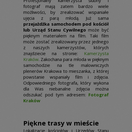
Profesjonalny kamerzysta ślubny i
fotograf mają zatem bardzo wiele
możliwości, by zrealizować wspaniałe
ujęcia z parą młodą. Już sama
przejażdżka samochodem pod kościół
lub Urząd Stanu Cywilnego
może być
pięknym materiałem na film. Taki film
może zostać zrealizowany przez jednego
z naszych kamerzystów, których
znajdziecie na stronie:
Kamerzysta
Kraków
. Zakochana para młoda w pięknym
samochodzie na tle malowniczych
plenerów Krakowa to mieszanka, z której
powstanie wspaniały film i zdjęcia.
Odpowiedniego fotografa, który wykona
dla Was niebanalne zdjęcia można
odszukać pod tym adresem:
Fotograf
Kraków
Piękne trasy w mieście
Lokalizacje kościołów i Urzędów Stanu