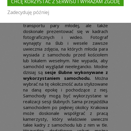
CHCĘ KORZYSTAĆ Z SERWISU I WYRAŻAM ZGODĘ
Samochody ślubne to różne modele, z
których można wybierać te najbardziej
Zadecyduję później
pasujące do konkretnej pary. Mogą się
one sprawdzić nie tylko jako środek
transportu pary młodej, ale także
doskonale prezentować się w kadrach
fotograficznych i wideo. Fotograf
wynajęty na ślub i wesele zawsze
uwiecznia zdjęcia, na których młoda para
wysiada z samochodu przed kościołem
lub lokalem weselnym. Nie wypada, aby
samochód wyglądał nieelegancko. Modne
dzisiaj są
sesje ślubne wykonywane z
wykorzystaniem samochodu.
Można
wybrać na tę okoliczność auta stylizowane
na daną epokę i pochodzące z niej.
Samochody mogą być wykorzystane w
realizacji sesji ślubnych. Sama przejażdżka
samochodem po pięknej okolicy Krakowa
może doskonale współgrać z pracą
kamerzysty, który właściwie uwieczni
takie kadry z samochodu lub z nim w tle.
Wszystkie dodatkowe usługi można