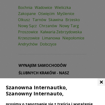
Bochnia
Wadowice
Wieliczka
Zakopane
Oświęcim
Myślenice
Olkusz
Tarnów
Skawina
Brzesko
Nowy Sącz
Chrzanów
Nowy Targ
Proszowice
Kalwaria Zebrzydowska
Krzeszowice
Limanowa
Niepołomice
Andrychów
Dobczyce
WYNAJEM SAMOCHODÓW
ŚLUBNYCH KRAKÓW - NASZ
×
PRZEWODNIK
Szanowna Internautko,
Wynajem samochodów ślubnych to
Szanowny Internauto,
bardzo dobry pomysł dla wszystkich par
młodych, które planują zawarcie ślubu w
prosimy o zapoznanie się z treścią i wyrażenie