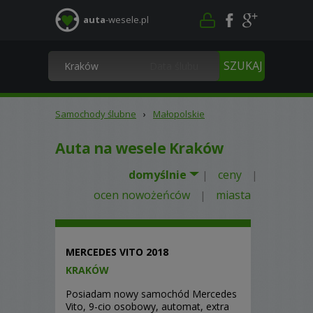
auta
-wesele.pl
Samochody ślubne
›
Małopolskie
Auta na wesele Kraków
domyślnie
ceny
|
|
ocen nowożeńców
miasta
|
MERCEDES VITO 2018
KRAKÓW
Posiadam nowy samochód Mercedes
Vito, 9-cio osobowy, automat, extra