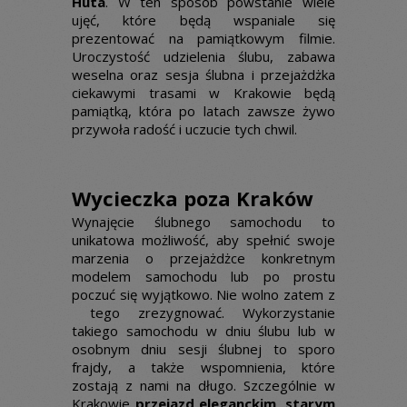
Huta
. W ten sposób powstanie wiele
ujęć, które będą wspaniale się
prezentować na pamiątkowym filmie.
Uroczystość udzielenia ślubu, zabawa
weselna oraz sesja ślubna i przejażdżka
ciekawymi trasami w Krakowie będą
pamiątką, która po latach zawsze żywo
przywoła radość i uczucie tych chwil.
Wycieczka poza Kraków
Wynajęcie ślubnego samochodu to
unikatowa możliwość, aby spełnić swoje
marzenia o przejażdżce konkretnym
modelem samochodu lub po prostu
poczuć się wyjątkowo. Nie wolno zatem z
tego zrezygnować. Wykorzystanie
takiego samochodu w dniu ślubu lub w
osobnym dniu sesji ślubnej to sporo
frajdy, a także wspomnienia, które
zostają z nami na długo. Szczególnie w
Krakowie
przejazd eleganckim, starym