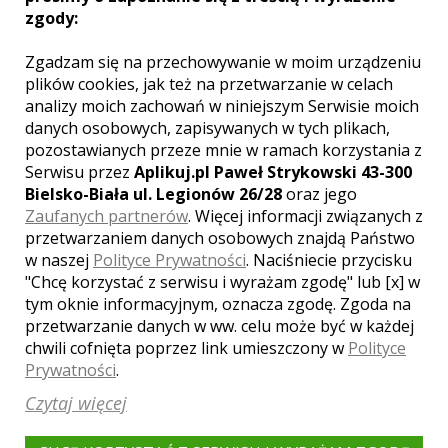
kościele lub Urzędzie Stanu Cywilnego.
zgody:
Przygotowania do tego wspaniałego dnia
ma wielkie znaczenie w życiu dwojga
Zgadzam się na przechowywanie w moim urządzeniu
kochających się osób. Na ten dzień można
skorzystać z wypożyczenia
plików cookies, jak też na przetwarzanie w celach
reprezentacyjnego samochodu od
analizy moich zachowań w niniejszym Serwisie moich
znajomych lub rodziny, jednak warto
danych osobowych, zapisywanych w tych plikach,
wziąć pod uwagę oferty krakowskich firm,
pozostawianych przeze mnie w ramach korzystania z
które specjalizują się w
wynajmowaniu
Serwisu przez
Aplikuj.pl Paweł Strykowski 43-300
samochodów ślubnych
. Takie auta będą
Bielsko-Biała ul. Legionów 26/28
oraz jego
idealnie pasowały do tego wielkiego
Zaufanych partnerów
. Więcej informacji związanych z
wydarzenia. Jednocześnie wynajmowany
przetwarzaniem danych osobowych znajdą Państwo
samochód posiada kierowcę, co nie jest
w naszej
Polityce Prywatności
. Naciśniecie przycisku
bez znaczenia. Nie trzeba się wtedy
"Chcę korzystać z serwisu i wyrażam zgodę" lub [x] w
martwić przystrojeniem takiego
samochodu oraz zadbaniem o wygląd
tym oknie informacyjnym, oznacza zgodę. Zgoda na
kierowcy.
przetwarzanie danych w ww. celu może być w każdej
chwili cofnięta poprzez link umieszczony w
Polityce
Prywatności
.
Auto do ślubu – jak
Czytaj więcej
wybrać odpowiednie?