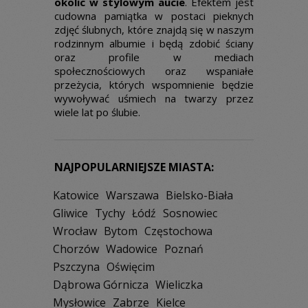
okolic w stylowym aucie
. Efektem jest
cudowna pamiątka w postaci pieknych
zdjęć ślubnych, które znajdą się w naszym
rodzinnym albumie i będą zdobić ściany
oraz profile w mediach
społecznościowych oraz wspaniałe
przeżycia, których wspomnienie będzie
wywoływać uśmiech na twarzy przez
wiele lat po ślubie.
NAJPOPULARNIEJSZE MIASTA:
Katowice
Warszawa
Bielsko-Biała
Gliwice
Tychy
Łódź
Sosnowiec
Wrocław
Bytom
Częstochowa
Chorzów
Wadowice
Poznań
Pszczyna
Oświęcim
Dąbrowa Górnicza
Wieliczka
Mysłowice
Zabrze
Kielce