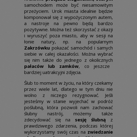
samochodem może być niesamowitym
przeżyciem. Urok miasta idealnie będzie
komponował się z wypożyczonym autem,
a nastroje na pewno będą bardzo
pozytywne. Można też skorzystać z okazji
i wyruszyć poza miasto, aby w sesji na
łonie natury, np. na popularnym
Zakrzówku
pokazać samochód i samych
siebie w całej okazałości. Można wybrać
się nim także do jednego z okolicznych
pałaców lub zamków
, co jeszcze
bardziej uatrakcyjni zdjęcia.
Ślub to moment w życiu, na który czekamy
przez wiele lat, dlatego w tym dniu nie
wolno z niczego rezygnować. Jeśli
jesteśmy w stanie wyjechać w podróż
poślubną, która pozwoli nam zachować
ślubny nastrój, możemy także
zdecydować się na
sesję ślubną
z
prawdziwego zdarzenia, podczas której
wykorzystamy swój czas na
zwiedzanie