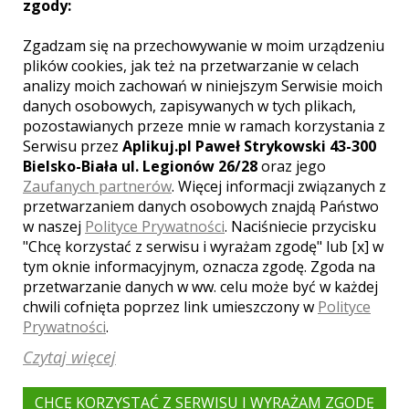
samochodu, skorzystanie z pomocy
zgody:
znajomego, lecz lepszym rozwiązaniem
jest zapoznanie się i wybranie
Zgadzam się na przechowywanie w moim urządzeniu
odpowiedniej oferty kieleckich firm. W ten
plików cookies, jak też na przetwarzanie w celach
sposób można zapewnić nie tylko
analizy moich zachowań w niniejszym Serwisie moich
klimatyczny model samochodu, który
danych osobowych, zapisywanych w tych plikach,
będzie bardzo reprezentacyjny, ale także
pozostawianych przeze mnie w ramach korzystania z
po odpowiednich ustaleniach wykorzystać
Serwisu przez
Aplikuj.pl Paweł Strykowski 43-300
go podczas tworzenia przez fotografa
Bielsko-Biała ul. Legionów 26/28
oraz jego
sesji ślubnej lub wideo sesji.
Zaufanych partnerów
. Więcej informacji związanych z
przetwarzaniem danych osobowych znajdą Państwo
w naszej
Polityce Prywatności
. Naciśniecie przycisku
Samochody weselne na
"Chcę korzystać z serwisu i wyrażam zgodę" lub [x] w
wynajem – Kielce
tym oknie informacyjnym, oznacza zgodę. Zgoda na
przetwarzanie danych w ww. celu może być w każdej
Wynajem samochodu jest tym bardziej
chwili cofnięta poprzez link umieszczony w
Polityce
wart rozważenia, że w Kielcach
znajdziemy ciekawe propozycje, w
Prywatności
.
dodatku po rozsądnych cenach. Znajdą się
Czytaj więcej
tutaj oferty i dla miłośników nowoczesnej
motoryzacji w postaci
luksusowym
modeli
najlepszych niemieckich marek lub
CHCĘ KORZYSTAĆ Z SERWISU I WYRAŻAM ZGODĘ