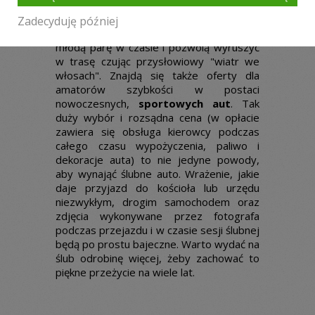
klimatyczne,
zabytkowe auta
dla
amatorów klasyki i stylu.
Amerykańskie
Zadecyduję później
kabrioletu z lat 60-tych
przeniosą
młodą parę w czasie i pozwolą wyruszyć
w trasę czując przysłowiowy "wiatr we
włosach". Znajdą się także oferty dla
amatorów szybkości w postaci
nowoczesnych,
sportowych aut
. Tak
duży wybór i rozsądna cena (w opłacie
zawiera się obsługa kierowcy podczas
całego czasu wypożyczenia, paliwo i
dekoracje auta) to nie jedyne powody,
aby wynająć ślubne auto. Wrażenie, jakie
daje przyjazd do kościoła lub urzędu
niezwykłym, drogim samochodem oraz
zdjęcia wykonywane przez fotografa
podczas przejazdu i w czasie sesji ślubnej
będą po prostu bajeczne. Warto wydać na
ślub odrobinę więcej, żeby zachować to
piękne przeżycie na wiele lat.