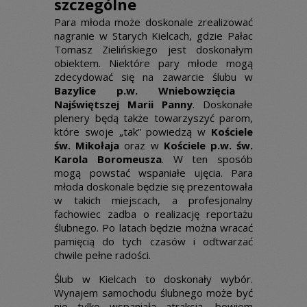
szczególne
Para młoda może doskonale zrealizować
nagranie w Starych Kielcach, gdzie Pałac
Tomasz Zielińskiego jest doskonałym
obiektem. Niektóre pary młode mogą
zdecydować się na zawarcie ślubu w
Bazylice p.w. Wniebowzięcia
Najświętszej Marii Panny
. Doskonałe
plenery będą także towarzyszyć parom,
które swoje „tak” powiedzą w
Kościele
św. Mikołaja
oraz w
Kościele p.w. św.
Karola Boromeusza
. W ten sposób
mogą powstać wspaniałe ujęcia. Para
młoda doskonale będzie się prezentowała
w takich miejscach, a profesjonalny
fachowiec zadba o realizację reportażu
ślubnego. Po latach będzie można wracać
pamięcią do tych czasów i odtwarzać
chwile pełne radości.
Ślub w Kielcach to doskonały wybór.
Wynajem samochodu ślubnego może być
nie tylko wspaniałą atrakcją, bowiem