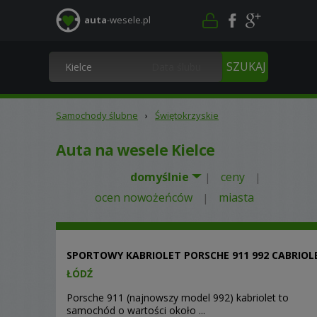
auta
-wesele.pl
Samochody ślubne
›
Świętokrzyskie
Auta na wesele Kielce
domyślnie
ceny
|
|
ocen nowożeńców
miasta
|
SPORTOWY KABRIOLET PORSCHE 911 992 CABRIOL
ŁÓDŹ
Porsche 911 (najnowszy model 992) kabriolet to
samochód o wartości około ...