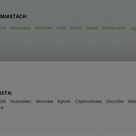
 MIASTACH:
ice
Warszawa
Wrocław
Łódź
Kielce
Opole
Jelenia Góra
Le
ASTA:
ódź
Sosnowiec
Wrocław
Bytom
Częstochowa
Chorzów
Wad
ce