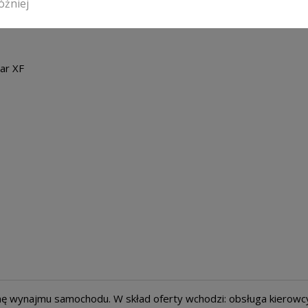
óźniej
ar XF
nę wynajmu samochodu. W skład oferty wchodzi: obsługa kierowc