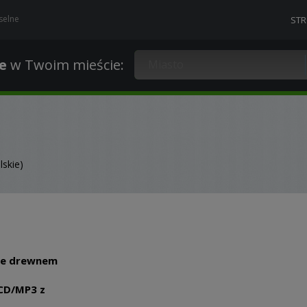
selne
ST
e
w Twoim mieście
:
skie)
one drewnem
 CD/MP3 z