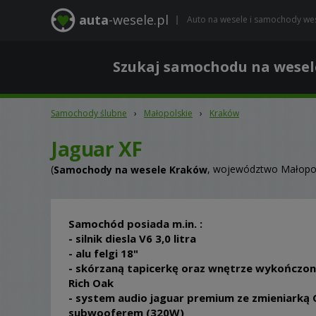
auta
-wesele.pl
Auto na wesele i samochody we
Szukaj samochodu na wesel
Samochody ślubne
›
Małopolskie
›
Kraków
Jaguar XF
(
, województwo Małopol
Samochody na wesele Kraków
Samochód posiada m.in. :
- silnik diesla V6 3,0 litra
- alu felgi 18"
- skórzaną tapicerkę oraz wnętrze wykończ
Rich Oak
- system audio jaguar premium ze zmieniarką
subwooferem (320W)