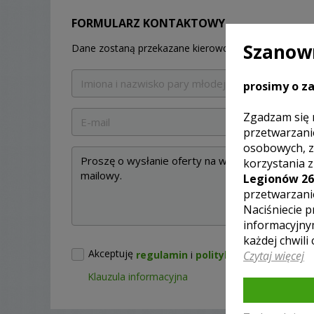
FORMULARZ KONTAKTOWY
Szanown
Dane zostaną przekazane kierowcy.
prosimy o za
Zgadzam się 
przetwarzani
osobowych, z
korzystania 
Legionów 26
przetwarzani
Naciśniecie p
informacyjny
każdej chwili
Akceptuję
Czytaj więcej
regulamin
i
politykę prywatności
Klauzula informacyjna