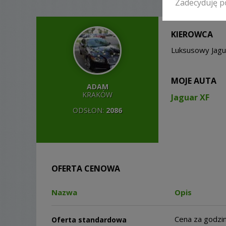
Zadecyduję p
KIEROWCA
Luksusowy Jagu
MOJE AUTA
ADAM
KRAKÓW
Jaguar XF
ODSŁON:
2086
OFERTA CENOWA
Nazwa
Opis
Cena za godzi
Oferta standardowa