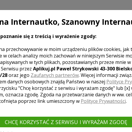
a Internautko, Szanowny Interna
poznanie się z treścią i wyrażenie zgody:
na przechowywanie w moim urządzeniu plików cookies, jak 
e w celach analizy moich zachowań w niniejszym Serwisie m
apisywanych w tych plikach, pozostawianych przeze mnie w
z Serwisu przez
Aplikuj.pl Paweł Strykowski 43-300 Bielsko
/28
oraz jego
Zaufanych partnerów
. Więcej informacji zwią
em danych osobowych znajdą Państwo w naszej
Polityce Pr
rzycisku "Chcę korzystać z serwisu i wyrażam zgodę" lub [x]
m, oznacza zgodę. Zgoda na przetwarzanie danych w ww. ce
 cofnięta poprzez link umieszczony w
Polityce Prywatności
.
CHCĘ KORZYSTAĆ Z SERWISU I WYRAŻAM ZGODĘ