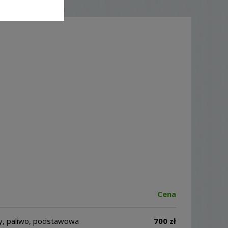
Cena
y, paliwo, podstawowa
700 zł