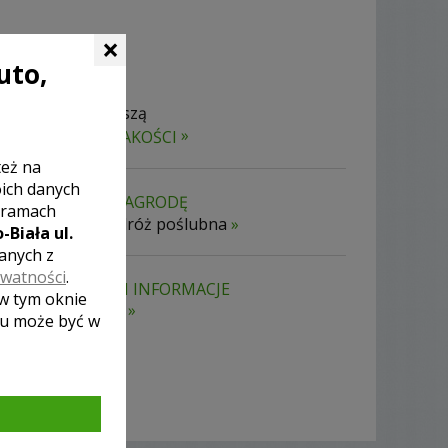
×
uto,
Otrzymasz naszą
»
GWARANCJĘ JAKOŚCI
też na
oich danych
SZANSA NA NAGRODĘ
 ramach
wspaniała podróż poślubna
»
-Biała ul.
zanych z
ywatności
.
WASZE DANE I INFORMACJE
 w tym oknie
są bezpieczne
»
lu może być w