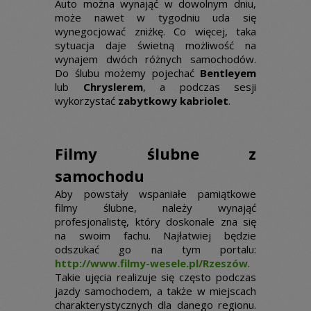
Auto można wynająć w dowolnym dniu,
może nawet w tygodniu uda się
wynegocjować zniżkę. Co więcej, taka
sytuacja daje świetną możliwość na
wynajem dwóch różnych samochodów.
Do ślubu możemy pojechać
Bentleyem
lub
Chryslerem
, a podczas sesji
wykorzystać
zabytkowy kabriolet
.
Filmy ślubne z
samochodu
Aby powstały wspaniałe pamiątkowe
filmy ślubne, należy wynająć
profesjonalistę, który doskonale zna się
na swoim fachu. Najłatwiej będzie
odszukać go na tym portalu:
http://www.filmy-wesele.pl/Rzeszów
.
Takie ujęcia realizuje się często podczas
jazdy samochodem, a także w miejscach
charakterystycznych dla danego regionu.