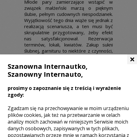
Młode pary zamierzające wstąpić w
związek małżeński marzą o pięknym
ślubie, pełnym cudownych niespodzianek.
Wyjątkowość tego dnia wiąże się jednak z
realizacją scenariusza, a ten musi być
skrupulatnie przygotowany, żeby efekt
nas satysfakcjonował. Rezerwacja
terminów, lokali, kwiatów. Zakup sukni
ślubnej, garnituru to niektóre z czynności,
×
z jakimi przyjdzie nam się zmierzyć. Młoda
para pragnie zaprezentować się w
Szanowna Internautko,
wyjątkowy sposób, więc warto pomyśleć
Szanowny Internauto,
o
samochodzie
, który będzie
dopełnieniem całości. Oczy zebranych
gości z pewnością będą zwrócone
prosimy o zapoznanie się z treścią i wyrażenie
również na efektowny pojazd, którym
zgody:
młoda para przyjedzie do kościoła albo do
urzędu.
Zgadzam się na przechowywanie w moim urządzeniu
plików cookies, jak też na przetwarzanie w celach
analizy moich zachowań w niniejszym Serwisie moich
danych osobowych, zapisywanych w tych plikach,
pozostawianych przeze mnie w ramach korzystania z