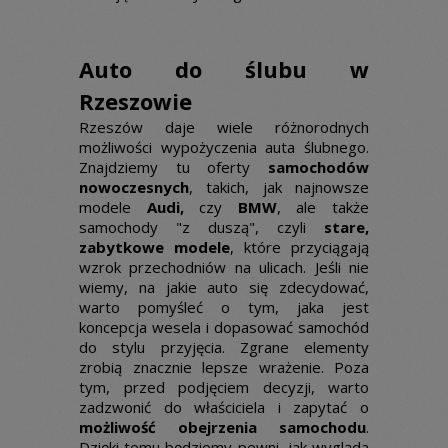
Auto do ślubu w
Rzeszowie
Rzeszów daje wiele różnorodnych
możliwości wypożyczenia auta ślubnego.
Znajdziemy tu oferty
samochodów
nowoczesnych
, takich, jak najnowsze
modele
Audi,
czy
BMW
, ale także
samochody "z duszą", czyli
stare,
zabytkowe modele
, które przyciągają
wzrok przechodniów na ulicach. Jeśli nie
wiemy, na jakie auto się zdecydować,
warto pomyśleć o tym, jaka jest
koncepcja wesela i dopasować samochód
do stylu przyjęcia. Zgrane elementy
zrobią znacznie lepsze wrażenie. Poza
tym, przed podjęciem decyzji, warto
zadzwonić do właściciela i zapytać o
możliwość obejrzenia samochodu
.
Dzięki temu będziemy pewni, jak wygląda