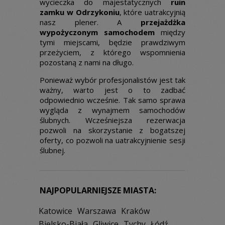
wycieczka do majestatycznych
ruin
zamku w Odrzykoniu
, które uatrakcyjnią
nasz plener. A
przejażdżka
wypożyczonym samochodem
między
tymi miejscami, będzie prawdziwym
przeżyciem, z którego wspomnienia
pozostaną z nami na długo.
Ponieważ wybór profesjonalistów jest tak
ważny, warto jest o to zadbać
odpowiednio wcześnie. Tak samo sprawa
wygląda z wynajmem samochodów
ślubnych. Wcześniejsza rezerwacja
pozwoli na skorzystanie z bogatszej
oferty, co pozwoli na uatrakcyjnienie sesji
ślubnej.
NAJPOPULARNIEJSZE MIASTA:
Katowice
Warszawa
Kraków
Bielsko-Biała
Gliwice
Tychy
Łódź