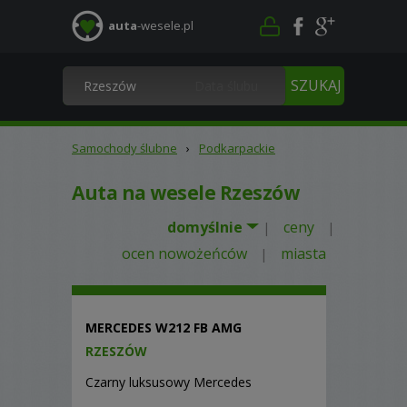
auta
-wesele.pl
Samochody ślubne
›
Podkarpackie
Auta na wesele Rzeszów
domyślnie
ceny
|
|
ocen nowożeńców
miasta
|
MERCEDES W212 FB AMG
RZESZÓW
Czarny luksusowy Mercedes