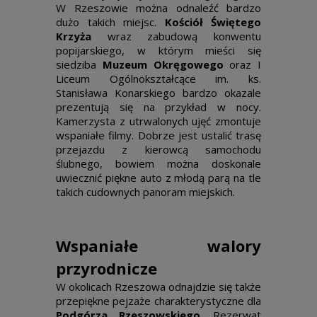
W Rzeszowie można odnaleźć bardzo
dużo takich miejsc.
Kościół Świętego
Krzyża
wraz zabudową konwentu
popijarskiego, w którym mieści się
siedziba
Muzeum Okręgowego
oraz I
Liceum Ogólnokształcące im. ks.
Stanisława Konarskiego bardzo okazale
prezentują się na przykład w nocy.
Kamerzysta z utrwalonych ujęć zmontuje
wspaniałe filmy. Dobrze jest ustalić trasę
przejazdu z kierowcą samochodu
ślubnego, bowiem można doskonale
uwiecznić piękne auto z młodą parą na tle
takich cudownych panoram miejskich.
Wspaniałe walory
przyrodnicze
W okolicach Rzeszowa odnajdzie się także
przepiękne pejzaże charakterystyczne dla
Podgórza Rzeszowskiego
. Rezerwat