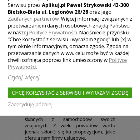
Samochody weselne do
Serwisu przez
Aplikuj.pl Paweł Strykowski 43-300
wynajęcia
Bielsko-Biała ul. Legionów 26/28
oraz jego
Zaufanych partnerów
. Więcej informacji związanych z
Jest wiele propozycji, z których możemy
przetwarzaniem danych osobowych znajdą Państwo
skorzystać. Coraz więcej par szuka ofert
niekonwencjonalnych.
Limuzyny
cieszą się
w naszej
Polityce Prywatności
. Naciśniecie przycisku
coraz większym zainteresowaniem. Warto
"Chcę korzystać z serwisu i wyrażam zgodę" lub [x] w
podkreślić ich wielkie znaczenie podczas
tym oknie informacyjnym, oznacza zgodę. Zgoda na
realizowanych reportaży ślubnych.
przetwarzanie danych w ww. celu może być w każdej
Samochody retro
również znajdują
chwili cofnięta poprzez link umieszczony w
Polityce
swoich amatorów. Firmy zajmujące się
Prywatności
.
wynajmem samochodów ślubnych
na
życzenie swoich klientów mogą
Czytaj więcej
udekorować pojazdy, przez co wzrasta
ich atrakcyjność. Dobór dekoracji często
CHCĘ KORZYSTAĆ Z SERWISU I WYRAŻAM ZGODĘ
jest uzależniony od wymagań młodej
pary, muszą bowiem współgrać z resztą
Zadecyduję później
elementów dekoracyjnych. Zdarza się, że
korzystamy podczas uroczystości
ślubnych z samochodów swoich
znajomych. Z wielu powodów warto
jednak skłonić się ku propozycjom, jakie
oferują nam firmy usługowe.