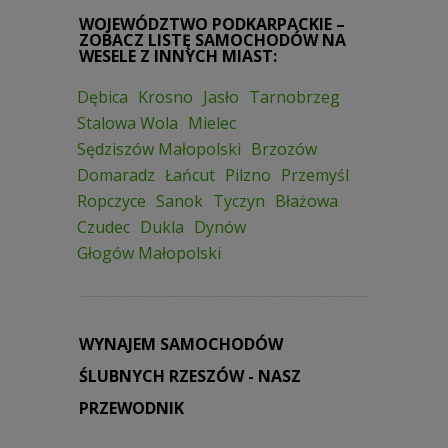
WOJEWÓDZTWO PODKARPACKIE –
ZOBACZ LISTĘ SAMOCHODÓW NA
WESELE Z INNYCH MIAST:
Dębica
Krosno
Jasło
Tarnobrzeg
Stalowa Wola
Mielec
Sędziszów Małopolski
Brzozów
Domaradz
Łańcut
Pilzno
Przemyśl
Ropczyce
Sanok
Tyczyn
Błażowa
Czudec
Dukla
Dynów
Głogów Małopolski
WYNAJEM SAMOCHODÓW
ŚLUBNYCH RZESZÓW - NASZ
PRZEWODNIK