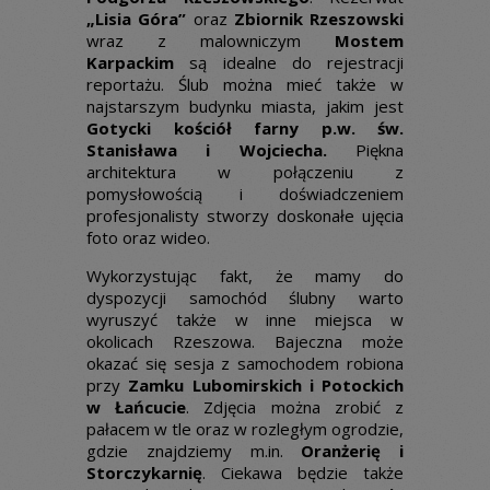
„Lisia Góra”
oraz
Zbiornik Rzeszowski
wraz z malowniczym
Mostem
Karpackim
są idealne do rejestracji
reportażu. Ślub można mieć także w
najstarszym budynku miasta, jakim jest
Gotycki kościół farny p.w. św.
Stanisława i Wojciecha.
Piękna
architektura w połączeniu z
pomysłowością i doświadczeniem
profesjonalisty stworzy doskonałe ujęcia
foto oraz wideo.
Wykorzystując fakt, że mamy do
dyspozycji samochód ślubny warto
wyruszyć także w inne miejsca w
okolicach Rzeszowa. Bajeczna może
okazać się sesja z samochodem robiona
przy
Zamku Lubomirskich i Potockich
w Łańcucie
. Zdjęcia można zrobić z
pałacem w tle oraz w rozległym ogrodzie,
gdzie znajdziemy m.in.
Oranżerię i
Storczykarnię
. Ciekawa będzie także