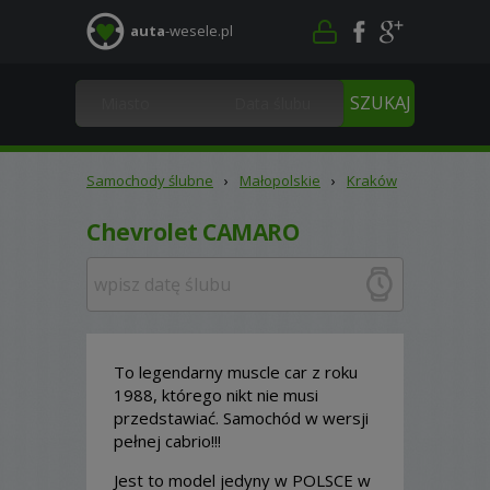
auta
-wesele.pl
Samochody ślubne
›
Małopolskie
›
Kraków
Chevrolet CAMARO
To legendarny muscle car z roku
1988, którego nikt nie musi
przedstawiać. Samochód w wersji
pełnej cabrio!!!
Jest to model jedyny w POLSCE w