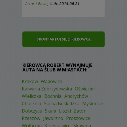
Artur i Basia
, ślub:
2014-06-21
SKONTAKTUJ SIĘ Z KIEROWCĄ
KIEROWCA ROBERT WYNAJMUJE
AUTA NA ŚLUB W MIASTACH:
Kraków
Wadowice
Kalwaria Zebrzydowska
Oświęcim
Wieliczka
Bochnia
Andrychów
Chocznia
Sucha Beskidzka
Myślenice
Dobczyce
Skała
Liszki
Zator
Rzeszów
Jaworzno
Proszowice
Wolbrom
Krzeszowice
Skawina