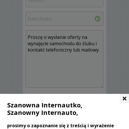
×
Akceptuję
regulamin
i
politykę
Szanowna Internautko,
prywatności
Szanowny Internauto,
Klauzula informacyjna
prosimy o zapoznanie się z treścią i wyrażenie