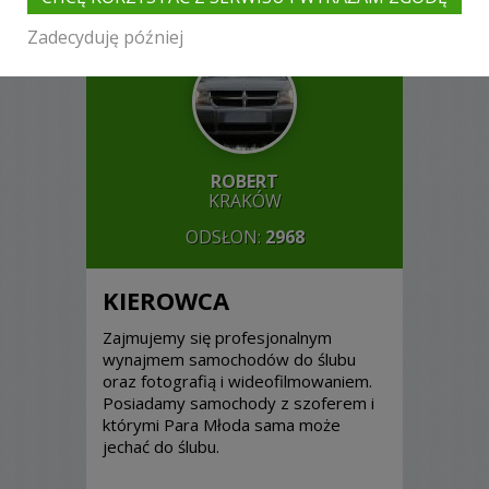
Zadecyduję później
ROBERT
KRAKÓW
ODSŁON:
2968
KIEROWCA
Zajmujemy się profesjonalnym
wynajmem samochodów do ślubu
oraz fotografią i wideofilmowaniem.
Posiadamy samochody z szoferem i
którymi Para Młoda sama może
jechać do ślubu.