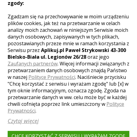
zgody:
Zgadzam się na przechowywanie w moim urządzeniu
plików cookies, jak też na przetwarzanie w celach
Otrzymasz naszą
analizy moich zachowań w niniejszym Serwisie moich
GWARANCJĘ
danych osobowych, zapisywanych w tych plikach,
»
JAKOŚCI
pozostawianych przeze mnie w ramach korzystania z
Serwisu przez
Aplikuj.pl Paweł Strykowski 43-300
Bielsko-Biała ul. Legionów 26/28
oraz jego
SZANSA NA
Zaufanych partnerów
. Więcej informacji związanych z
NAGRODĘ
przetwarzaniem danych osobowych znajdą Państwo
wspaniała podróż
w naszej
Polityce Prywatności
. Naciśniecie przycisku
poślubna
»
"Chcę korzystać z serwisu i wyrażam zgodę" lub [x] w
tym oknie informacyjnym, oznacza zgodę. Zgoda na
przetwarzanie danych w ww. celu może być w każdej
chwili cofnięta poprzez link umieszczony w
Polityce
WASZE DANE I
Prywatności
.
INFORMACJE
są bezpieczne
»
Czytaj więcej
CHCĘ KORZYSTAĆ Z SERWISU I WYRAŻAM ZGODĘ