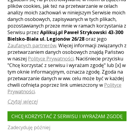
To legendarny muscle car z roku
plików cookies, jak też na przetwarzanie w celach
1988, którego nikt nie musi ...
analizy moich zachowań w niniejszym Serwisie moich
danych osobowych, zapisywanych w tych plikach,
pozostawianych przeze mnie w ramach korzystania z
Serwisu przez
Aplikuj.pl Paweł Strykowski 43-300
Bielsko-Biała ul. Legionów 26/28
oraz jego
250.00 ZŁ
Zaufanych partnerów
. Więcej informacji związanych z
7706
przetwarzaniem danych osobowych znajdą Państwo
w naszej
Polityce Prywatności
. Naciśniecie przycisku
"Chcę korzystać z serwisu i wyrażam zgodę" lub [x] w
tym oknie informacyjnym, oznacza zgodę. Zgoda na
przetwarzanie danych w ww. celu może być w każdej
WARSZAWA 224 BIAŁA IDEALNA NA ŚLUB
chwili cofnięta poprzez link umieszczony w
Polityce
Prywatności
.
KRAKÓW
Czytaj więcej
Zapraszamy do teraźniejszej podróży w
przeszłość! Wciąż żywa historia, legenda
polskiej motoryzacji ...
CHCĘ KORZYSTAĆ Z SERWISU I WYRAŻAM ZGODĘ
200.00 ZŁ
Zadecyduję później
5797