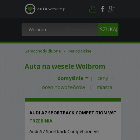
auta
-wesele.pl
Samochody ślubne
›
Małopolskie
Auta na wesele Wolbrom
domyślnie
ceny
|
|
ocen nowożeńców
miasta
|
AUDI A7 SPORTBACK COMPETITION V6T
TRZEBINIA
Audi A7 Sportback Competition V6T