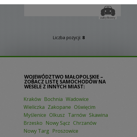
Liczba pozycji:
8
WOJEWÓDZTWO MAŁOPOLSKIE –
ZOBACZ LISTĘ SAMOCHODÓW NA
WESELE Z INNYCH MIAST:
Kraków
Bochnia
Wadowice
Wieliczka
Zakopane
Oświęcim
Myślenice
Olkusz
Tarnów
Skawina
Brzesko
Nowy Sącz
Chrzanów
Nowy Targ
Proszowice