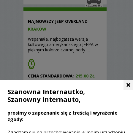
NAJNOWSZY JEEP OVERLAND
KRAKÓW
Wspaniała, najbogatsza wersja
kultowego amerykańskiego JEEPA w
pięknym kolorze czarnej perły. ...
215.00 ZŁ
×
4514
Szanowna Internautko,
Szanowny Internauto,
prosimy o zapoznanie się z treścią i wyrażenie
CHEVROLET CAMARO
zgody:
KRAKÓW
Zgadzam się na przechowywanie w moim urządzeniu