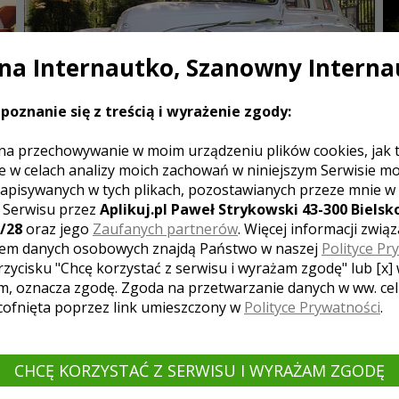
a Internautko, Szanowny Interna
poznanie się z treścią i wyrażenie zgody:
na przechowywanie w moim urządzeniu plików cookies, jak 
e w celach analizy moich zachowań w niniejszym Serwisie m
apisywanych w tych plikach, pozostawianych przeze mnie w
WARSZAWA 224 BIAŁA IDEALNA NA ŚLUB
z Serwisu przez
Aplikuj.pl Paweł Strykowski 43-300 Bielsko
KRAKÓW
/28
oraz jego
Zaufanych partnerów
. Więcej informacji zwią
Zapraszamy do teraźniejszej podróży w przeszłość!
em danych osobowych znajdą Państwo w naszej
Polityce Pr
Wciąż żywa historia, legenda polskiej motoryzacji ...
rzycisku "Chcę korzystać z serwisu i wyrażam zgodę" lub [x]
m, oznacza zgodę. Zgoda na przetwarzanie danych w ww. ce
 cofnięta poprzez link umieszczony w
Polityce Prywatności
.
200.00 ZŁ
5796
CHCĘ KORZYSTAĆ Z SERWISU I WYRAŻAM ZGODĘ