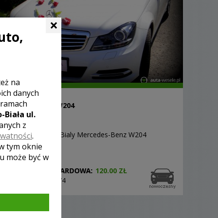
×
uto,
też na
oich danych
 ramach
MERCEDES BENZ W204
-Biała ul.
NOWY SĄCZ
zanych z
Nowy, Luksusowy, Bialy Mercedes-Benz W204
ywatności
.
 w tym oknie
lu może być w
120.00 ZŁ
4474