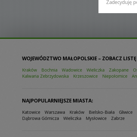
Zadecyduję p
WOJEWÓDZTWO MAŁOPOLSKIE – ZOBACZ LISTĘ
Kraków
Bochnia
Wadowice
Wieliczka
Zakopane
O
Kalwaria Zebrzydowska
Krzeszowice
Niepołomice
An
NAJPOPULARNIEJSZE MIASTA:
Katowice
Warszawa
Kraków
Bielsko-Biała
Gliwice
Dąbrowa Górnicza
Wieliczka
Mysłowice
Zabrze