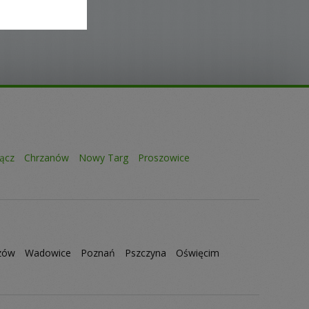
ącz
Chrzanów
Nowy Targ
Proszowice
zów
Wadowice
Poznań
Pszczyna
Oświęcim