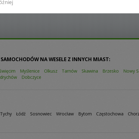
óźniej
Liczba pozycji:
6
 SAMOCHODÓW NA WESELE Z INNYCH MIAST:
święcim
Myślenice
Olkusz
Tarnów
Skawina
Brzesko
Nowy S
drychów
Dobczyce
Tychy
Łódź
Sosnowiec
Wrocław
Bytom
Częstochowa
Chor