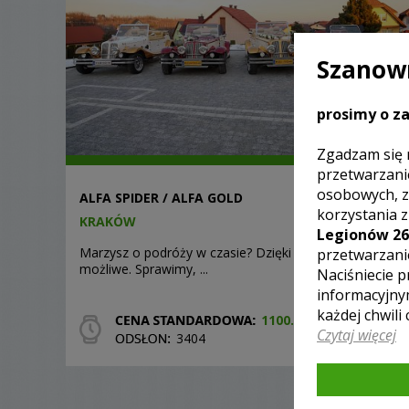
Szanown
prosimy o za
Zgadzam się 
przetwarzani
osobowych, z
ALFA SPIDER / ALFA GOLD
korzystania 
KRAKÓW
Legionów 26
Marzysz o podróży w czasie? Dzięki nam będzie to
przetwarzani
możliwe. Sprawimy, ...
Naciśniecie p
informacyjny
każdej chwili
1100.00 ZŁ
Czytaj więcej
3404