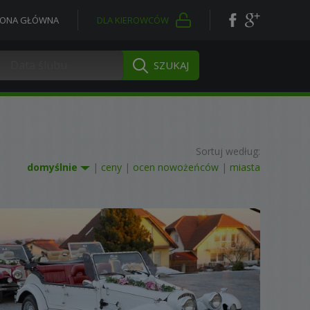
RONA GŁÓWNA
DLA KIEROWCÓW
Sortuj według:
domyślnie
|
ceny
|
ocen nowożeńców
|
miasta