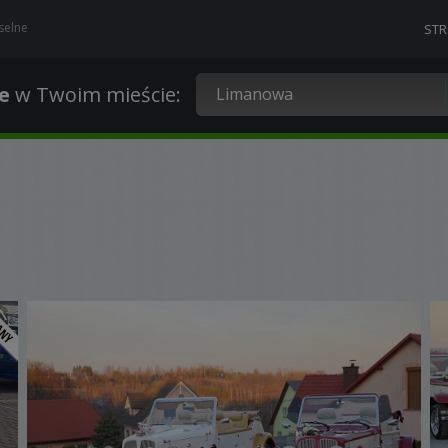
selne
ST
e
w Twoim mieście
: