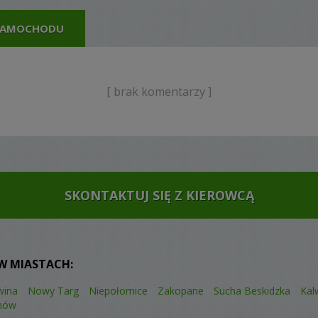
 SAMOCHODU
[ brak komentarzy ]
SKONTAKTUJ SIĘ Z KIEROWCĄ
W MIASTACH:
wina
Nowy Targ
Niepołomice
Zakopane
Sucha Beskidzka
Kal
nów