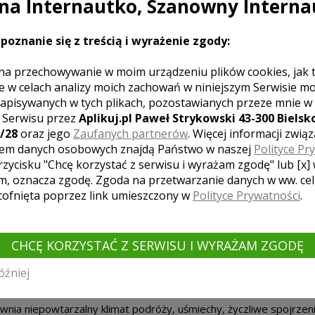
a Internautko, Szanowny Interna
poznanie się z treścią i wyrażenie zgody:
na przechowywanie w moim urządzeniu plików cookies, jak 
e w celach analizy moich zachowań w niniejszym Serwisie m
apisywanych w tych plikach, pozostawianych przeze mnie w
z Serwisu przez
Aplikuj.pl Paweł Strykowski 43-300 Bielsko
/28
oraz jego
Zaufanych partnerów
. Więcej informacji zwią
em danych osobowych znajdą Państwo w naszej
Polityce Pr
rzycisku "Chcę korzystać z serwisu i wyrażam zgodę" lub [x]
m, oznacza zgodę. Zgoda na przetwarzanie danych w ww. ce
 cofnięta poprzez link umieszczony w
Polityce Prywatności
.
CHCĘ KORZYSTAĆ Z SERWISU I WYRAŻAM ZGODĘ
óźniej
ia niepowtarzalny klimat podróży, uśmiechy, życzliwe spojrzeni