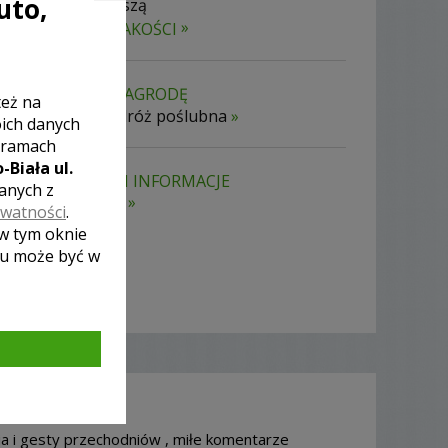
uto,
Otrzymasz naszą
»
GWARANCJĘ JAKOŚCI
SZANSA NA NAGRODĘ
też na
wspaniała podróż poślubna
»
oich danych
 ramach
-Biała ul.
WASZE DANE I INFORMACJE
zanych z
są bezpieczne
»
ywatności
.
 w tym oknie
lu może być w
a i gesty przechodniów , miłe komentarze