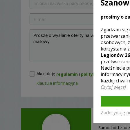
Szanown
prosimy o za
Zgadzam się 
przetwarzani
osobowych, z
korzystania 
Legionów 26
przetwarzani
Naciśniecie p
Akceptuję
informacyjny
regulamin
i
politykę prywatności
każdej chwili
Klauzula informacyjna
Czytaj więcej
Zadecyduję p
KIEROWCA
Samochód zapewn