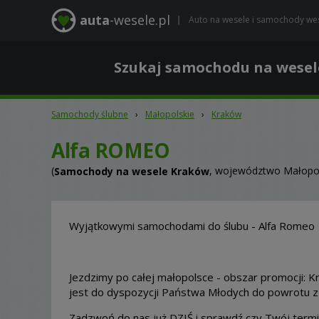
auta
-wesele.pl
Auto na wesele i samochody we
Szukaj samochodu na wesel
Samochody ślubne
›
Małopolskie
›
Kraków
Alfa ROMEO
(
, województwo Małopol
Samochody na wesele Kraków
Wyjątkowymi samochodami do ślubu - Alfa Romeo
Jezdzimy po całej małopolsce - obszar promocji: Kr
jest do dyspozycji Państwa Młodych do powrotu z 
Zadzwoń do nas już DZIŚ i sprawdź czy Twój termin