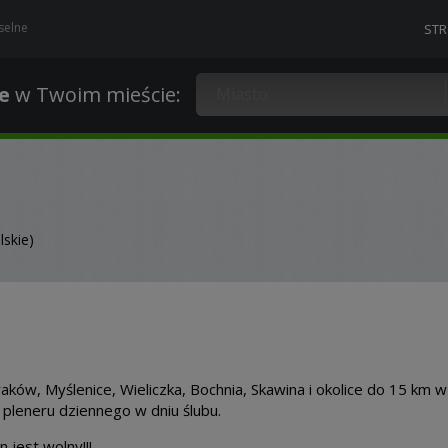
selne
ST
e
w Twoim mieście
:
skie)
aków, Myślenice, Wieliczka, Bochnia, Skawina i okolice do 15 km 
pleneru dziennego w dniu ślubu.
 jest wolny!!!