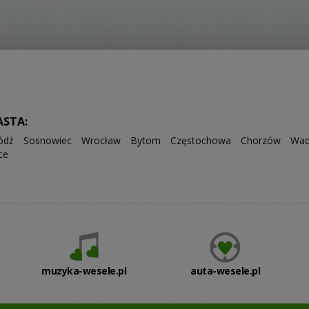
ASTA:
ódź
Sosnowiec
Wrocław
Bytom
Częstochowa
Chorzów
Wad
ce
muzyka-wesele.pl
auta-wesele.pl