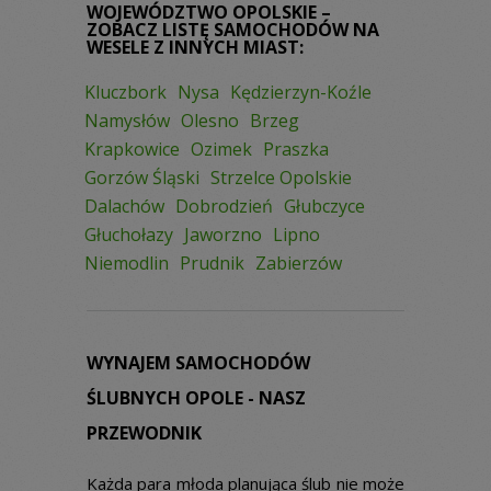
WOJEWÓDZTWO OPOLSKIE –
ZOBACZ LISTĘ SAMOCHODÓW NA
WESELE Z INNYCH MIAST:
Kluczbork
Nysa
Kędzierzyn-Koźle
Namysłów
Olesno
Brzeg
Krapkowice
Ozimek
Praszka
Gorzów Śląski
Strzelce Opolskie
Dalachów
Dobrodzień
Głubczyce
Głuchołazy
Jaworzno
Lipno
Niemodlin
Prudnik
Zabierzów
WYNAJEM SAMOCHODÓW
ŚLUBNYCH OPOLE - NASZ
PRZEWODNIK
Każda para młoda planująca ślub nie może