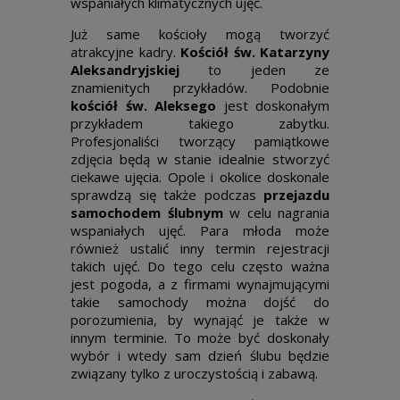
wspaniałych klimatycznych ujęć.
Już same kościoły mogą tworzyć
atrakcyjne kadry.
Kościół św. Katarzyny
Aleksandryjskiej
to jeden ze
znamienitych przykładów. Podobnie
kościół św. Aleksego
jest doskonałym
przykładem takiego zabytku.
Profesjonaliści tworzący pamiątkowe
zdjęcia będą w stanie idealnie stworzyć
ciekawe ujęcia. Opole i okolice doskonale
sprawdzą się także podczas
przejazdu
samochodem ślubnym
w celu nagrania
wspaniałych ujęć. Para młoda może
również ustalić inny termin rejestracji
takich ujęć. Do tego celu często ważna
jest pogoda, a z firmami wynajmującymi
takie samochody można dojść do
porozumienia, by wynająć je także w
innym terminie. To może być doskonały
wybór i wtedy sam dzień ślubu będzie
związany tylko z uroczystością i zabawą.