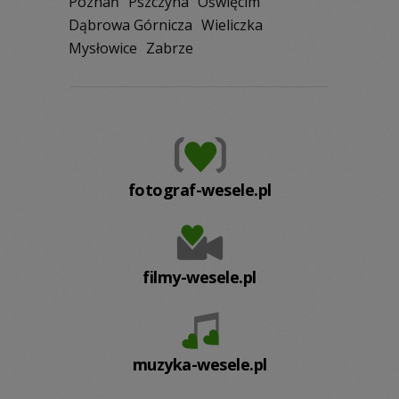
Poznań
Pszczyna
Oświęcim
Dąbrowa Górnicza
Wieliczka
Mysłowice
Zabrze
fotograf-wesele.pl
filmy-wesele.pl
muzyka-wesele.pl