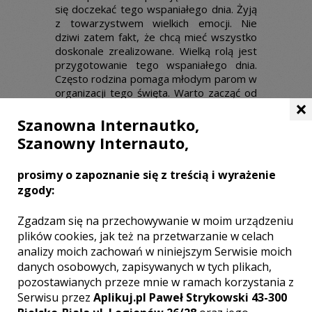
się doczekać tego wspaniałego dnia. Żyją
z towarzystwem wielkich emocji. Nie
dziwi zatem fakt, że chcą mieć wszystko
doskonale zrealizowane. Wielką rolą jest
przygotowanie tego wspaniałego dnia.
Często rodzina pomaga młodym parom w
organizacji tego święta. Warto zacząć od
×
ustaleń i sporządzenia listy, by móc
potem przystąpić do pełnej realizacji.
Szanowna Internautko,
Ustalenia dotyczące uroczystości w
Szanowny Internauto,
kościele lub Urzędzie Stanu Cywilnego są
początkiem wszystkiego. Są punktem
prosimy o zapoznanie się z treścią i wyrażenie
wyjścia i przystąpienia do pełnej
zgody:
mobilizacji.
Zgadzam się na przechowywanie w moim urządzeniu
plików cookies, jak też na przetwarzanie w celach
Przygotowanie wesela
analizy moich zachowań w niniejszym Serwisie moich
Panna młoda chce mieć wspaniałą suknię
danych osobowych, zapisywanych w tych plikach,
ślubną, a pan młody musi postarać się o
pozostawianych przeze mnie w ramach korzystania z
zakup garnituru, który będzie współgrał z
Serwisu przez
Aplikuj.pl Paweł Strykowski 43-300
suknią swojej przyszłej żony. Niektóre