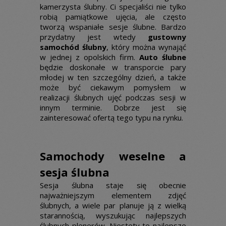
kamerzysta ślubny. Ci specjaliści nie tylko
robią pamiątkowe ujęcia, ale często
tworzą wspaniałe sesje ślubne. Bardzo
przydatny jest wtedy
gustowny
samochód ślubny
, który można wynająć
w jednej z opolskich firm.
Auto ślubne
będzie doskonałe w transporcie pary
młodej w ten szczególny dzień, a także
może być ciekawym pomysłem w
realizacji ślubnych ujęć podczas sesji w
innym terminie. Dobrze jest się
zainteresować ofertą tego typu na rynku.
Samochody weselne a
sesja ślubna
Sesja ślubna staje się obecnie
najważniejszym elementem zdjęć
ślubnych, a wiele par planuje ją z wielką
starannością, wyszukując najlepszych
ślubnych plenerów. Niestety te najlepsze