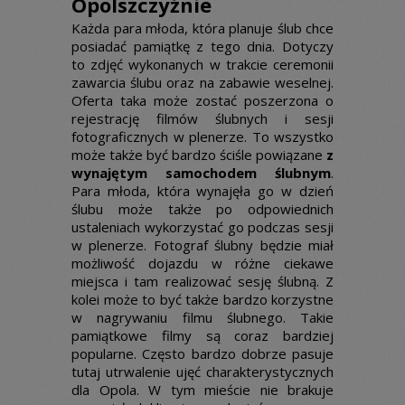
Opolszczyźnie
Każda para młoda, która planuje ślub chce
posiadać pamiątkę z tego dnia. Dotyczy
to zdjęć wykonanych w trakcie ceremonii
zawarcia ślubu oraz na zabawie weselnej.
Oferta taka może zostać poszerzona o
rejestrację filmów ślubnych i sesji
fotograficznych w plenerze. To wszystko
może także być bardzo ściśle powiązane
z
wynajętym samochodem ślubnym
.
Para młoda, która wynajęła go w dzień
ślubu może także po odpowiednich
ustaleniach wykorzystać go podczas sesji
w plenerze. Fotograf ślubny będzie miał
możliwość dojazdu w różne ciekawe
miejsca i tam realizować sesję ślubną. Z
kolei może to być także bardzo korzystne
w nagrywaniu filmu ślubnego. Takie
pamiątkowe filmy są coraz bardziej
popularne. Często bardzo dobrze pasuje
tutaj utrwalenie ujęć charakterystycznych
dla Opola. W tym mieście nie brakuje