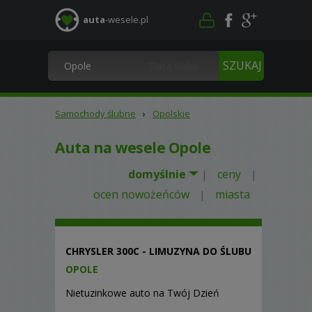
auta
-wesele.pl
Samochody ślubne
›
Opolskie
Auta na wesele Opole
domyślnie
ceny
|
|
ocen nowożeńców
miasta
|
CHRYSLER 300C - LIMUZYNA DO ŚLUBU
OPOLE
Nietuzinkowe auto na Twój Dzień