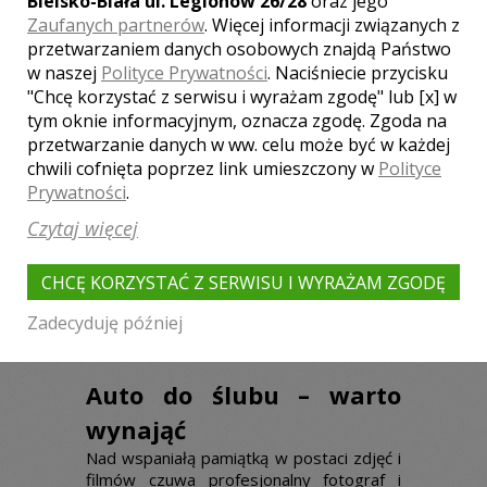
Bielsko-Biała ul. Legionów 26/28
oraz jego
elementy jego ubioru łączą się z
Zaufanych partnerów
. Więcej informacji związanych z
wizerunkiem partnerki. Jednym z
przetwarzaniem danych osobowych znajdą Państwo
priorytetowych spraw jest wybór i
w naszej
Polityce Prywatności
. Naciśniecie przycisku
rezerwacja lokalu przeznaczonego na
przyjęcie weselne. To właśnie tutaj
"Chcę korzystać z serwisu i wyrażam zgodę" lub [x] w
odbędzie się szampańska zabawa przy
tym oknie informacyjnym, oznacza zgodę. Zgoda na
akompaniamencie muzyki granej przez
przetwarzanie danych w ww. celu może być w każdej
zespół muzyczny lub DJ-a. Mniejsze
chwili cofnięta poprzez link umieszczony w
Polityce
przyjęcia weselne także wymagają
Prywatności
.
wcześniejszej rezerwacji. Atrakcyjne
miejsca lokalowe zwykle wymagają
Czytaj więcej
odległej rezerwacji i o tym trzeba
pamiętać. Z pomocą przychodzi portal
CHCĘ KORZYSTAĆ Z SERWISU I WYRAŻAM ZGODĘ
lokale-wesele.pl
, gdzie można wybrać i
zarezerwować wymarzoną salę.
Zadecyduję później
Auto do ślubu – warto
wynająć
Nad wspaniałą pamiątką w postaci zdjęć i
filmów czuwa profesjonalny fotograf i