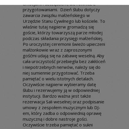
emocjami i szczęściem, ale również z
przygotowaniami. Dzień ślubu dotyczy
zawarcia związku małżeńskiego w
Urzędzie Stanu Cywilnego lub kościele. To
właśnie tutaj najpierw gromadzą się
goście, którzy towarzyszą parze młodej
podczas składania przysięgi małżeńskiej.
Po uroczystej ceremonii świeżo upieczeni
małżonkowie wraz z zaproszonymi
gośćmi udają się na zabawę weselną. Aby
cała uroczystość przebiegła bez zakłóceń
i niepotrzebnych nerwów, należy się do
niej sumiennie przygotować. Trzeba
pamiętać o wielu istotnych detalach.
Oczywiście najpierw wybieramy datę
ślubu i rezerwujemy ją w odpowiedniej
instytucji. Bardzo ważna jest także
rezerwacja Sali weselnej oraz podpisanie
umowy z zespołem muzycznym lub DJ-
em, który zadba o odpowiednią oprawę
muzyczną i dobre nastroje gości.
Oczywiście trzeba pamiętać o sukni