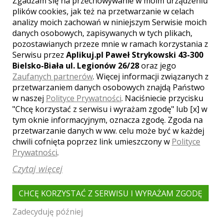
Zgadzam się na przechowywanie w moim urządzeniu
WOJEWÓDZTWO MAZOWIECKIE –
plików cookies, jak też na przetwarzanie w celach
ZOBACZ LISTĘ SAMOCHODÓW NA
WESELE Z INNYCH MIAST:
analizy moich zachowań w niniejszym Serwisie moich
danych osobowych, zapisywanych w tych plikach,
Warszawa
Grójec
Piaseczno
pozostawianych przeze mnie w ramach korzystania z
Pruszków
Grodzisk Mazowiecki
Serwisu przez
Aplikuj.pl Paweł Strykowski 43-300
Bielsko-Biała ul. Legionów 26/28
oraz jego
Legionowo
Łomianki
Zaufanych partnerów
. Więcej informacji związanych z
Mińsk Mazowiecki
Płock
Radom
przetwarzaniem danych osobowych znajdą Państwo
Konstancin-Jeziorna
Piastów
Marki
w naszej
Polityce Prywatności
. Naciśniecie przycisku
Sochaczew
Wołomin
Ząbki
Błonie
"Chcę korzystać z serwisu i wyrażam zgodę" lub [x] w
Góra Kalwaria
Józefów
Wyszków
tym oknie informacyjnym, oznacza zgodę. Zgoda na
przetwarzanie danych w ww. celu może być w każdej
chwili cofnięta poprzez link umieszczony w
Polityce
Prywatności
.
WYNAJEM SAMOCHODÓW
Czytaj więcej
ŚLUBNYCH OTWOCK - NASZ
CHCĘ KORZYSTAĆ Z SERWISU I WYRAŻAM ZGODĘ
PRZEWODNIK
Zadecyduję później
Udane wesele związane jest nie tylko z