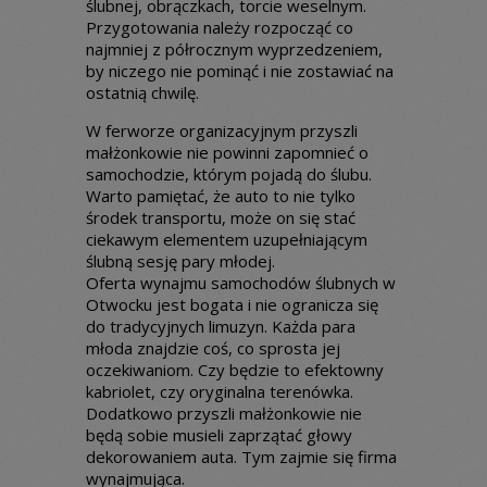
ślubnej, obrączkach, torcie weselnym.
Przygotowania należy rozpocząć co
najmniej z półrocznym wyprzedzeniem,
by niczego nie pominąć i nie zostawiać na
ostatnią chwilę.
W ferworze organizacyjnym przyszli
małżonkowie nie powinni zapomnieć o
samochodzie, którym pojadą do ślubu.
Warto pamiętać, że auto to nie tylko
środek transportu, może on się stać
ciekawym elementem uzupełniającym
ślubną sesję pary młodej.
Oferta wynajmu samochodów ślubnych w
Otwocku jest bogata i nie ogranicza się
do tradycyjnych limuzyn. Każda para
młoda znajdzie coś, co sprosta jej
oczekiwaniom. Czy będzie to efektowny
kabriolet, czy oryginalna terenówka.
Dodatkowo przyszli małżonkowie nie
będą sobie musieli zaprzątać głowy
dekorowaniem auta. Tym zajmie się firma
wynajmująca.