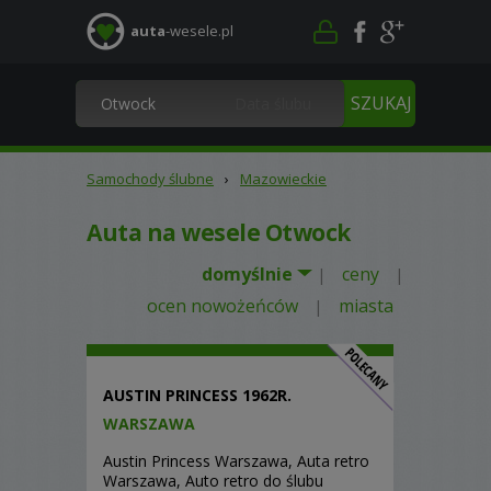
auta
-wesele.pl
Samochody ślubne
›
Mazowieckie
Auta na wesele Otwock
domyślnie
ceny
|
|
ocen nowożeńców
miasta
|
AUSTIN PRINCESS 1962R.
WARSZAWA
Austin Princess Warszawa, Auta retro
Warszawa, Auto retro do ślubu