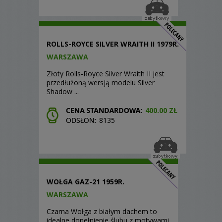
ROLLS-ROYCE SILVER WRAITH II 1979R.
WARSZAWA
Złoty Rolls-Royce Silver Wraith II jest
przedłużoną wersją modelu Silver
Shadow ...
400.00 ZŁ
8135
WOŁGA GAZ-21 1959R.
WARSZAWA
Czarna Wołga z białym dachem to
idealne dopełnienie ślubu z motywami