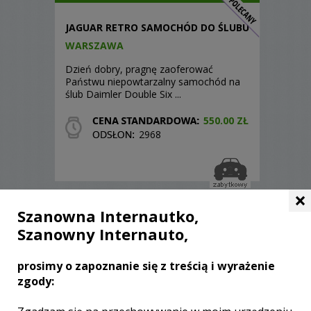
JAGUAR RETRO SAMOCHÓD DO ŚLUBU
WARSZAWA
Dzień dobry, pragnę zaoferować
Państwu niepowtarzalny samochód na
ślub Daimler Double Six ...
550.00 ZŁ
2968
×
Szanowna Internautko,
Liczba pozycji:
27
Szanowny Internauto,
prosimy o zapoznanie się z treścią i wyrażenie
zgody: