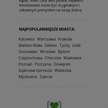
kąpać, łowić ryby albo pływać kajakiem.
Wiosłowanie może być oryginalnym i
zabawnym pomysłem na sesję ślubną.
NAJPOPULARNIEJSZE MIASTA:
Katowice
Warszawa
Kraków
Bielsko-Biała
Gliwice
Tychy
Łódź
Sosnowiec
Wrocław
Bytom
Częstochowa
Chorzów
Wadowice
Poznań
Pszczyna
Oświęcim
Dąbrowa Górnicza
Wieliczka
Mysłowice
Zabrze