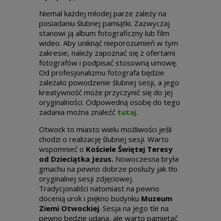
Niemal każdej młodej parze zależy na
posiadaniu ślubnej pamiątki. Zazwyczaj
stanowi ją album fotograficzny lub film
wideo. Aby uniknąć nieporozumień w tym
zakresie, należy zapoznać się z ofertami
fotografów i podpisać stosowną umowę.
Od profesjonalizmu fotografa będzie
zależało powodzenie ślubnej sesji, a jego
kreatywność może przyczynić się do jej
oryginalności. Odpowedną osobę do tego
zadania można znaleźć
tutaj
.
Otwock to miasto wielu możliwości jeśli
chodzi o realizację ślubnej sesji. Warto
wspomnieć o
Kościele Świętej Teresy
od Dzieciątka Jezus.
Nowoczesna bryła
gmachu na pewno dobrze posłuży jak tło
oryginalnej sesji zdjęciowej.
Tradycjonaliści natomiast na pewno
docenią urok i piękno budynku
Muzeum
Ziemi Otwockiej
. Sesja na jego tle na
pewno będzie udana, ale warto pamiętać