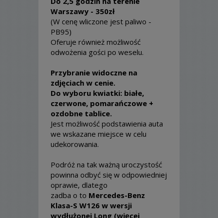
Do 2,5 godzin na terenie
Warszawy - 350zł
(W cenę wliczone jest paliwo -
PB95)
Oferuje również możliwość
odwożenia gości po weselu.
Przybranie widoczne na
zdjęciach w cenie.
Do wyboru kwiatki: białe,
czerwone, pomarańczowe +
ozdobne tablice.
Jest możliwość podstawienia auta
we wskazane miejsce w celu
udekorowania.
Podróż na tak ważną uroczystość
powinna odbyć się w odpowiedniej
oprawie, dlatego
zadba o to
Mercedes-Benz
Klasa-S W126 w wersji
wydłużonej Long (więcej