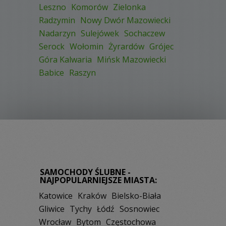
Leszno
Komorów
Zielonka
Radzymin
Nowy Dwór Mazowiecki
Nadarzyn
Sulejówek
Sochaczew
Serock
Wołomin
Żyrardów
Grójec
Góra Kalwaria
Mińsk Mazowiecki
Babice
Raszyn
SAMOCHODY ŚLUBNE -
NAJPOPULARNIEJSZE MIASTA:
Katowice
Kraków
Bielsko-Biała
Gliwice
Tychy
Łódź
Sosnowiec
Wrocław
Bytom
Częstochowa