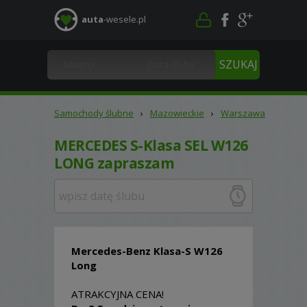
auta
-wesele.pl
Samochody ślubne
›
Mazowieckie
›
Warszawa
MERCEDES S-Klasa SEL W126
LONG zapraszam
Mercedes-Benz Klasa-S W126
Long
ATRAKCYJNA CENA!