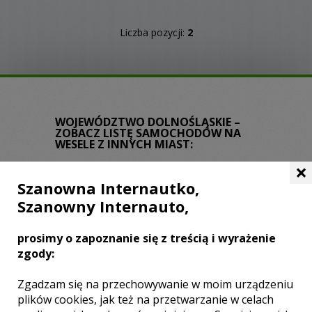
Liczba pozycji:
2
WOJEWÓDZTWO DOLNOŚLĄSKIE –
ZOBACZ LISTĘ SAMOCHODÓW NA
WESELE Z INNYCH MIAST:
×
Wrocław
Legnica
Jelenia Góra
Szanowna Internautko,
Świdnica
Wałbrzych
Lubin
Milicz
Szanowny Internauto,
Dzierżoniów
Głogów
Trzebnica
Jawor
Kamienna Góra
Kłodzko
prosimy o zapoznanie się z treścią i wyrażenie
Oleśnica
Strzelin
Ząbkowice Śląskie
zgody:
Bolesławiec
Brzeg Dolny
Jelcz-Laskowice
Środa Śląska
Zgadzam się na przechowywanie w moim urządzeniu
plików cookies, jak też na przetwarzanie w celach