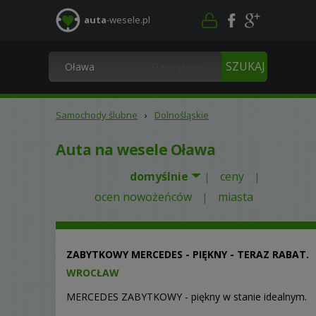
auta
-wesele.pl
Samochody ślubne
›
Dolnośląskie
Auta na wesele Oława
domyślnie
ceny
|
|
ocen nowożeńców
miasta
|
ZABYTKOWY MERCEDES - PIĘKNY - TERAZ RABAT.
WROCŁAW
MERCEDES ZABYTKOWY - piękny w stanie idealnym.