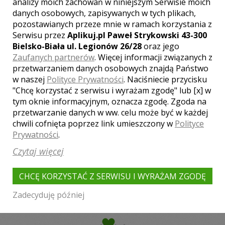
analizy moich zachowań w niniejszym Serwisie moich
danych osobowych, zapisywanych w tych plikach,
NAJPOPULARNIEJSZE MIASTA:
pozostawianych przeze mnie w ramach korzystania z
Serwisu przez
Aplikuj.pl Paweł Strykowski 43-300
Katowice
Warszawa
Kraków
Bielsko-Biała ul. Legionów 26/28
oraz jego
Bielsko-Biała
Gliwice
Tychy
Łódź
Zaufanych partnerów
. Więcej informacji związanych z
Sosnowiec
Wrocław
Bytom
przetwarzaniem danych osobowych znajdą Państwo
w naszej
Polityce Prywatności
. Naciśniecie przycisku
Częstochowa
Chorzów
Wadowice
"Chcę korzystać z serwisu i wyrażam zgodę" lub [x] w
Poznań
Pszczyna
Oświęcim
tym oknie informacyjnym, oznacza zgodę. Zgoda na
Dąbrowa Górnicza
Wieliczka
przetwarzanie danych w ww. celu może być w każdej
Mysłowice
Zabrze
chwili cofnięta poprzez link umieszczony w
Polityce
Prywatności
.
Czytaj więcej
CHCĘ KORZYSTAĆ Z SERWISU I WYRAŻAM ZGODĘ
Zadecyduję później
fotograf-wesele.pl