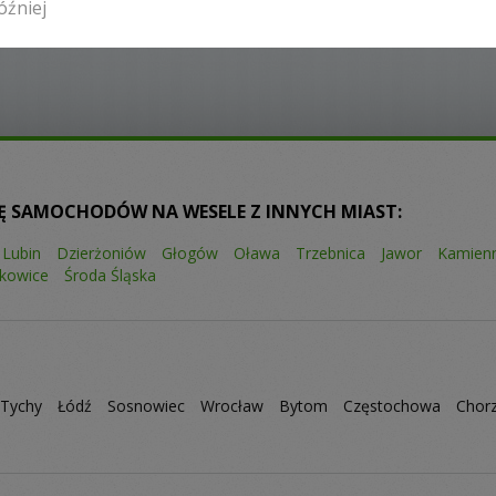
óźniej
Liczba pozycji:
5
Ę SAMOCHODÓW NA WESELE Z INNYCH MIAST:
Lubin
Dzierżoniów
Głogów
Oława
Trzebnica
Jawor
Kamien
skowice
Środa Śląska
Tychy
Łódź
Sosnowiec
Wrocław
Bytom
Częstochowa
Chor