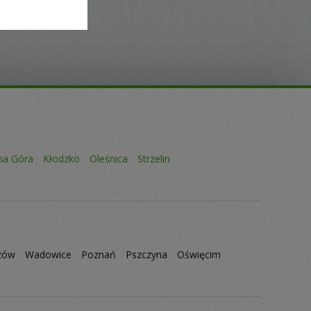
na Góra
Kłodzko
Oleśnica
Strzelin
zów
Wadowice
Poznań
Pszczyna
Oświęcim