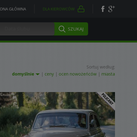
RONA GŁÓWNA
DLA KIEROWCÓW
Sortuj według:
domyślnie
|
ceny
|
ocen nowożeńców
|
miasta