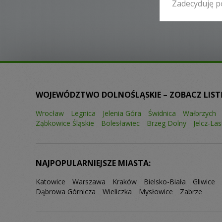
Zadecyduję p
WOJEWÓDZTWO DOLNOŚLĄSKIE – ZOBACZ LIST
Wrocław
Legnica
Jelenia Góra
Świdnica
Wałbrzych
Ząbkowice Śląskie
Bolesławiec
Brzeg Dolny
Jelcz-La
NAJPOPULARNIEJSZE MIASTA:
Katowice
Warszawa
Kraków
Bielsko-Biała
Gliwice
Dąbrowa Górnicza
Wieliczka
Mysłowice
Zabrze