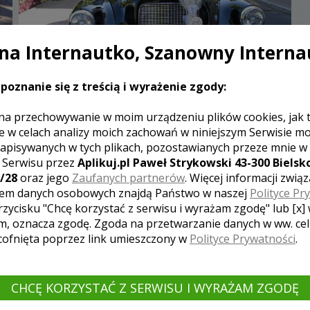
a Internautko, Szanowny Interna
poznanie się z treścią i wyrażenie zgody:
na przechowywanie w moim urządzeniu plików cookies, jak 
e w celach analizy moich zachowań w niniejszym Serwisie m
apisywanych w tych plikach, pozostawianych przeze mnie w
LONDON TAXI
z Serwisu przez
Aplikuj.pl Paweł Strykowski 43-300 Bielsko
RAWICZ
/28
oraz jego
Zaufanych partnerów
. Więcej informacji zwią
LONDON TAXI- ANGIELSKA TAXI Z 1973R.
em danych osobowych znajdą Państwo w naszej
Polityce Pr
rzycisku "Chcę korzystać z serwisu i wyrażam zgodę" lub [x]
m, oznacza zgodę. Zgoda na przetwarzanie danych w ww. ce
 cofnięta poprzez link umieszczony w
Polityce Prywatności
.
800.00 ZŁ
4751
CHCĘ KORZYSTAĆ Z SERWISU I WYRAŻAM ZGODĘ