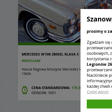
Szanown
prosimy o za
Zgadzam się 
przetwarzani
osobowych, z
MERCEDES W108 280SEL KLASA S 1969
korzystania 
WROCŁAW
Legionów 26
Nasza flagowa limuzyna Mercedes W108 280SEL z
przetwarzani
1969r.
Naciśniecie p
informacyjny
każdej chwili
175.00 ZŁ
Czytaj więcej
5601