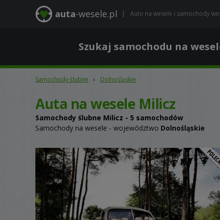
auta
-wesele.pl
Auto na wesele i samochody we
Szukaj samochodu na wesel
Samochody ślubne
›
Dolnośląskie
Auta na wesele Milicz
Samochody ślubne
Milicz
- 5 samochodów
Samochody na wesele - województwo
Dolnośląskie