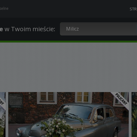
selne
ST
e
w Twoim mieście
: