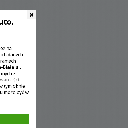
×
uto,
też na
oich danych
 ramach
-Biała ul.
zanych z
ywatności
.
 w tym oknie
lu może być w