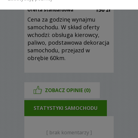
150 zł
Oferta standardowa
Cena za godzinę wynajmu
samochodu. W skład oferty
wchodzi: obsługa kierowcy,
paliwo, podstawowa dekoracja
samochodu, przejazd w
obrębie 60km.
ZOBACZ OPINIE (0)
STATYSTYKI SAMOCHODU
[ brak komentarzy ]