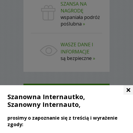
SZANSA NA
NAGRODĘ
wspaniała podróż
poślubna
»
WASZE DANE I
INFORMACJE
są bezpieczne
»
×
Szanowna Internautko,
Szanowny Internauto,
prosimy o zapoznanie się z treścią i wyrażenie
zgody:
PAWEŁ
JASTRZĘBIE-ZDRÓJ