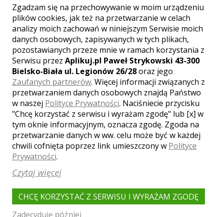
Zgadzam się na przechowywanie w moim urządzeniu
ODSŁON:
1306
plików cookies, jak też na przetwarzanie w celach
analizy moich zachowań w niniejszym Serwisie moich
KIEROWCA
danych osobowych, zapisywanych w tych plikach,
pozostawianych przeze mnie w ramach korzystania z
Kultowy LINCOLN TOWN CAR, biały,
Serwisu przez
Aplikuj.pl Paweł Strykowski 43-300
6-osobowy, do wynajęcia na śluby,
Bielsko-Biała ul. Legionów 26/28
oraz jego
bankiety i inne imprezy
Zaufanych partnerów
. Więcej informacji związanych z
okolicznościowe.
przetwarzaniem danych osobowych znajdą Państwo
w naszej
Polityce Prywatności
. Naciśniecie przycisku
"Chcę korzystać z serwisu i wyrażam zgodę" lub [x] w
MOJE AUTA
tym oknie informacyjnym, oznacza zgodę. Zgoda na
LINCOLN TOWN CAR
przetwarzanie danych w ww. celu może być w każdej
chwili cofnięta poprzez link umieszczony w
Polityce
Prywatności
.
Czytaj więcej
OFERTA CENOWA
CHCĘ KORZYSTAĆ Z SERWISU I WYRAŻAM ZGODĘ
Nazwa
Cena
Zadecyduję później