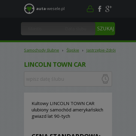
auta
-wesele.pl
Samochody ślubne
›
Śląskie
›
Jastrzębie-Zdrój
LINCOLN TOWN CAR
Kultowy LINCOLN TOWN CAR
ulubiony samochód amerykańskich
gwiazd lat 90-tych