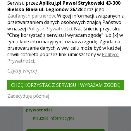
Serwisu przez
Aplikuj.pl Paweł Strykowski 43-300
Bielsko-Biała ul. Legionów 26/28
oraz jego
Zaufanych partnerów
. Więcej informacji związanych z
przetwarzaniem danych osobowych znajdą Państwo
w naszej
Polityce Prywatności
. Naciśniecie przycisku
"Chcę korzystać z serwisu i wyrażam zgodę" lub [x] w
tym oknie informacyjnym, oznacza zgodę. Zgoda na
przetwarzanie danych w ww. celu może być w każdej
chwili cofnięta poprzez link umieszczony w
Polityce
Prywatności
.
Czytaj więcej
CHCĘ KORZYSTAĆ Z SERWISU I WYRAŻAM ZGODĘ
Zadecyduję później
Akceptuję
regulamin
i
politykę
prywatności
Klauzula informacyjna