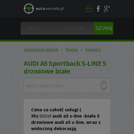
auta
-wesele.pl
Samochody ślubne
›
Śląskie
›
Siewierz
AUDI A5 Sportback S-LINE 5
drzwiowe białe
Cena za całość usługi (
5h)
660zł
audi a5 s-line -białe 5
drzwiowe audi a5 s-line, wraz z
widoczną dekoracją.