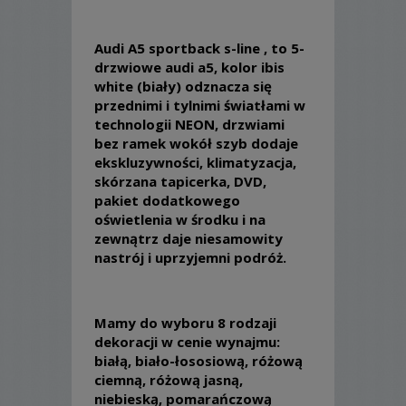
Audi A5 sportback s-line , to 5-
drzwiowe audi a5, kolor ibis
white (biały) odznacza się
przednimi i tylnimi światłami w
technologii NEON, drzwiami
bez ramek wokół szyb dodaje
ekskluzywności, klimatyzacja,
skórzana tapicerka, DVD,
pakiet dodatkowego
oświetlenia w środku i na
zewnątrz daje niesamowity
nastrój i uprzyjemni podróż.
Mamy do wyboru 8 rodzaji
dekoracji w cenie wynajmu:
białą, biało-łososiową, różową
ciemną, różową jasną,
niebieską, pomarańczową