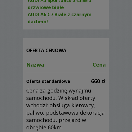
AUDI A5 Sportback S-LINE 5
drzwiowe białe
AUDI A6 C7 Białe z czarnym
dachem!
OFERTA CENOWA
Nazwa
Cena
660 zł
Oferta standardowa
Cena za godzinę wynajmu
samochodu. W skład oferty
wchodzi: obsługa kierowcy,
paliwo, podstawowa dekoracja
samochodu, przejazd w
obrębie 60km.