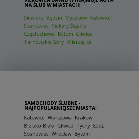
NA ŚLUB W MIASTACH:
Siewierz
Będzin
Myszków
Katowice
Sosnowiec
Piekary Śląskie
Częstochowa
Bytom
Gliwice
Tarnowskie Góry
Mierzęcice
SAMOCHODY ŚLUBNE -
NAJPOPULARNIEJSZE MIASTA:
Katowice
Warszawa
Kraków
Bielsko-Biała
Gliwice
Tychy
Łódź
Sosnowiec
Wrocław
Bytom