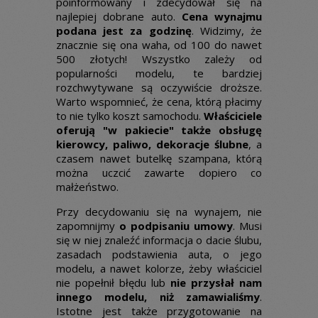
poinformowany i zdecydował się na
najlepiej dobrane auto.
Cena wynajmu
podana jest za godzinę
. Widzimy, że
znacznie się ona waha, od 100 do nawet
500 złotych! Wszystko zależy od
popularności modelu, te bardziej
rozchwytywane są oczywiście droższe.
Warto wspomnieć, że cena, którą płacimy
to nie tylko koszt samochodu.
Właściciele
oferują "w pakiecie" także obsługę
kierowcy, paliwo, dekoracje ślubne
, a
czasem nawet butelkę szampana, którą
można uczcić zawarte dopiero co
małżeństwo.
Przy decydowaniu się na wynajem, nie
zapomnijmy
o podpisaniu umowy
. Musi
się w niej znaleźć informacja o dacie ślubu,
zasadach podstawienia auta, o jego
modelu, a nawet kolorze, żeby właściciel
nie popełnił błędu lub
nie przysłał nam
innego modelu, niż zamawialiśmy
.
Istotne jest także przygotowanie na