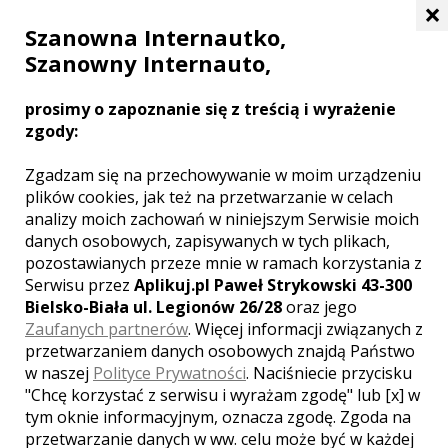
×
Szanowna Internautko,
Szanowny Internauto,
WYNAJEM SAMOCHODÓW
ŚLUBNYCH TARNOWSKIE GÓRY -
prosimy o zapoznanie się z treścią i wyrażenie
zgody:
NASZ PRZEWODNIK
Zgadzam się na przechowywanie w moim urządzeniu
Ślub jest wydarzeniem, które potrafi nas
plików cookies, jak też na przetwarzanie w celach
pochłonąć bez reszty. Żyjemy nim
analizy moich zachowań w niniejszym Serwisie moich
zdecydowanie wcześniej, a często nawet
danych osobowych, zapisywanych w tych plikach,
z rocznym wyprzedzeniem załatwiamy
pozostawianych przeze mnie w ramach korzystania z
sprawy związane ze ślubem. Wśród wielu
z nich na czoło wysuwa się
rezerwacja
Serwisu przez
Aplikuj.pl Paweł Strykowski 43-300
terminu w kościele albo w Urzędzie
Bielsko-Biała ul. Legionów 26/28
oraz jego
Stanu Cywilnego
. Jeżeli planujemy
Zaufanych partnerów
. Więcej informacji związanych z
przyjęcie weselne załatwiamy miejsce w
przetwarzaniem danych osobowych znajdą Państwo
lokalu. Podczas ślubu i wesela
w naszej
Polityce Prywatności
. Naciśniecie przycisku
zaangażowanych jest wiele osób, których
"Chcę korzystać z serwisu i wyrażam zgodę" lub [x] w
również powinniśmy zdecydowanie
tym oknie informacyjnym, oznacza zgodę. Zgoda na
wcześniej wybrać, ponieważ wiąże się to
przetwarzanie danych w ww. celu może być w każdej
z rezerwacją. W innym przypadku nie