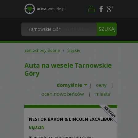
auta
-wesele.pl
Samochody ślubne
›
Śląskie
Auta na wesele Tarnowskie
Góry
domyślnie
ceny
|
|
ocen nowożeńców
miasta
|
NESTOR BARON & LINCOLN EXCALIBUR
BĘDZIN
Eleganckie samochody do ślubu