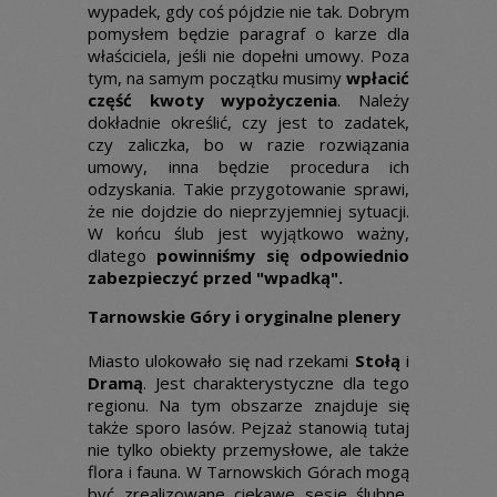
wypadek, gdy coś pójdzie nie tak. Dobrym
pomysłem będzie paragraf o karze dla
właściciela, jeśli nie dopełni umowy. Poza
tym, na samym początku musimy
wpłacić
część kwoty wypożyczenia
. Należy
dokładnie określić, czy jest to zadatek,
czy zaliczka, bo w razie rozwiązania
umowy, inna będzie procedura ich
odzyskania. Takie przygotowanie sprawi,
że nie dojdzie do nieprzyjemniej sytuacji.
W końcu ślub jest wyjątkowo ważny,
dlatego
powinniśmy się odpowiednio
zabezpieczyć przed "wpadką".
Tarnowskie Góry i oryginalne plenery
Miasto ulokowało się nad rzekami
Stołą
i
Dramą
. Jest charakterystyczne dla tego
regionu. Na tym obszarze znajduje się
także sporo lasów. Pejzaż stanowią tutaj
nie tylko obiekty przemysłowe, ale także
flora i fauna. W Tarnowskich Górach mogą
być zrealizowane ciekawe sesje ślubne,