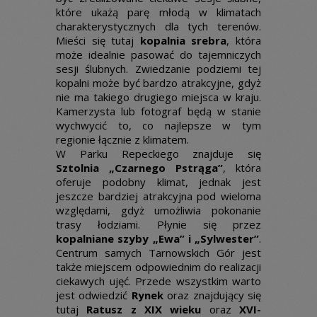
które ukażą parę młodą w klimatach
charakterystycznych dla tych terenów.
Mieści się tutaj
kopalnia srebra
, która
może idealnie pasować do tajemniczych
sesji ślubnych. Zwiedzanie podziemi tej
kopalni może być bardzo atrakcyjne, gdyż
nie ma takiego drugiego miejsca w kraju.
Kamerzysta lub fotograf będą w stanie
wychwycić to, co najlepsze w tym
regionie łącznie z klimatem.
W Parku Repeckiego znajduje się
Sztolnia „Czarnego Pstrąga”
, która
oferuje podobny klimat, jednak jest
jeszcze bardziej atrakcyjna pod wieloma
względami, gdyż umożliwia pokonanie
trasy łodziami. Płynie się przez
kopalniane szyby „Ewa” i „Sylwester”
.
Centrum samych Tarnowskich Gór jest
także miejscem odpowiednim do realizacji
ciekawych ujęć. Przede wszystkim warto
jest odwiedzić
Rynek
oraz znajdujący się
tutaj
Ratusz z XIX wieku
oraz
XVI-