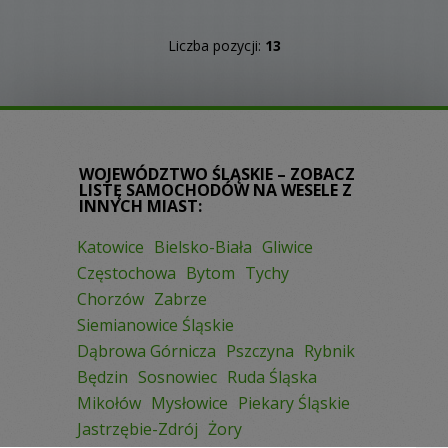
Liczba pozycji:
13
WOJEWÓDZTWO ŚLĄSKIE – ZOBACZ
LISTĘ SAMOCHODÓW NA WESELE Z
INNYCH MIAST:
Katowice
Bielsko-Biała
Gliwice
Częstochowa
Bytom
Tychy
Chorzów
Zabrze
Siemianowice Śląskie
Dąbrowa Górnicza
Pszczyna
Rybnik
Będzin
Sosnowiec
Ruda Śląska
Mikołów
Mysłowice
Piekary Śląskie
Jastrzębie-Zdrój
Żory