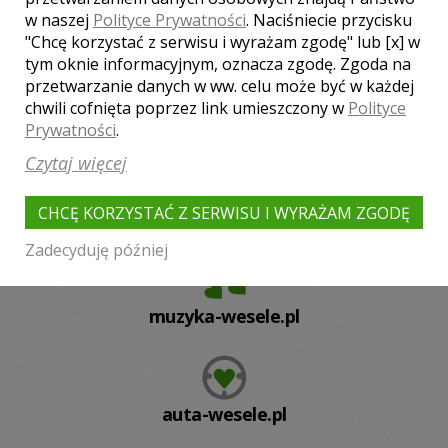
w naszej
Polityce Prywatności
. Naciśniecie przycisku
"Chcę korzystać z serwisu i wyrażam zgodę" lub [x] w
tym oknie informacyjnym, oznacza zgodę. Zgoda na
przetwarzanie danych w ww. celu może być w każdej
chwili cofnięta poprzez link umieszczony w
Polityce
fotograf-wesele.pl
Prywatności
.
Czytaj więcej
CHCĘ KORZYSTAĆ Z SERWISU I WYRAŻAM ZGODĘ
filmy-wesele.pl
Zadecyduję później
muzyka-wesele.pl
auta-wesele.pl