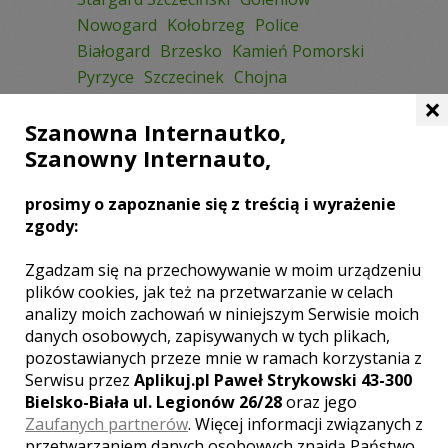
Nowogard
Kołobrzeg
Police
Białogard
Brzesko
Kamień Pomorski
Pyrzyce
Szczecinek
Chojna
×
Choszczno
Dębno
Dobra
Gryfice
Szanowna Internautko,
Gryfino
Mielno
Międzyzdroje
Szanowny Internauto,
prosimy o zapoznanie się z treścią i wyrażenie
NAJPOPULARNIEJSZE MIASTA:
zgody:
Katowice
Warszawa
Kraków
Zgadzam się na przechowywanie w moim urządzeniu
Bielsko-Biała
Gliwice
Tychy
Łódź
plików cookies, jak też na przetwarzanie w celach
Sosnowiec
Wrocław
Bytom
analizy moich zachowań w niniejszym Serwisie moich
Częstochowa
Chorzów
Wadowice
danych osobowych, zapisywanych w tych plikach,
Poznań
Pszczyna
Oświęcim
pozostawianych przeze mnie w ramach korzystania z
Serwisu przez
Aplikuj.pl Paweł Strykowski 43-300
Dąbrowa Górnicza
Wieliczka
Bielsko-Biała ul. Legionów 26/28
oraz jego
Mysłowice
Zabrze
Zaufanych partnerów
. Więcej informacji związanych z
przetwarzaniem danych osobowych znajdą Państwo