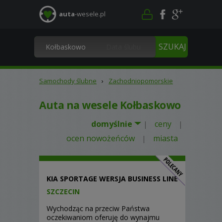
auta
-wesele.pl
Samochody ślubne
›
Zachodniopomorskie
Auta na wesele Kołbaskowo
domyślnie
ceny
|
|
ocen nowożeńców
miasta
|
KIA SPORTAGE WERSJA BUSINESS LINE
SZCZECIN
Wychodząc na przeciw Państwa
oczekiwaniom oferuję do wynajmu