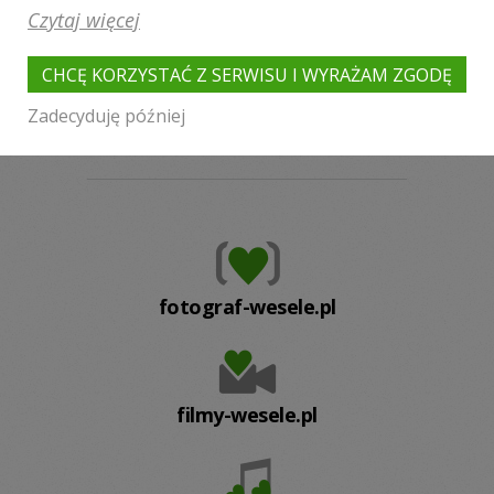
Sosnowiec
Wrocław
Bytom
Czytaj więcej
Częstochowa
Chorzów
Wadowice
Poznań
Pszczyna
Oświęcim
CHCĘ KORZYSTAĆ Z SERWISU I WYRAŻAM ZGODĘ
Dąbrowa Górnicza
Wieliczka
Zadecyduję później
Mysłowice
Zabrze
fotograf-wesele.pl
filmy-wesele.pl