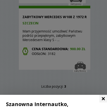
ZABYTKOWY MERCEDES W108 Z 1972 R
SZCZECIN
Mam przyjemność umożliwić Państwu
podróż przepięknym, zabytkowym
Mercedesem klasy S - ...
900.00 ZŁ
3182
Liczba pozycji:
3
×
Szanowna Internautko,