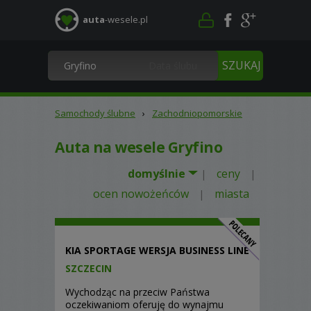
auta
-wesele.pl
Samochody ślubne
›
Zachodniopomorskie
Auta na wesele Gryfino
domyślnie
ceny
|
|
ocen nowożeńców
miasta
|
KIA SPORTAGE WERSJA BUSINESS LINE
SZCZECIN
Wychodząc na przeciw Państwa
oczekiwaniom oferuję do wynajmu