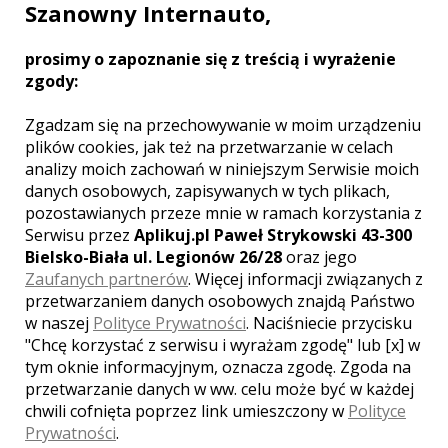
Szanowny Internauto,
WOJEWÓDZTWO
ZACHODNIOPOMORSKIE – ZOBACZ
prosimy o zapoznanie się z treścią i wyrażenie
LISTĘ SAMOCHODÓW NA WESELE Z
zgody:
INNYCH MIAST:
Zgadzam się na przechowywanie w moim urządzeniu
Szczecin
Koszalin
plików cookies, jak też na przetwarzanie w celach
Stargard Szczeciński
Goleniów
analizy moich zachowań w niniejszym Serwisie moich
Nowogard
Kołobrzeg
Police
danych osobowych, zapisywanych w tych plikach,
Białogard
Brzesko
Kamień Pomorski
pozostawianych przeze mnie w ramach korzystania z
Serwisu przez
Pyrzyce
Aplikuj.pl Paweł Strykowski 43-300
Szczecinek
Chojna
Bielsko-Biała ul. Legionów 26/28
oraz jego
Choszczno
Dębno
Dobra
Gryfice
Zaufanych partnerów
. Więcej informacji związanych z
Mielno
Międzyzdroje
Sławno
przetwarzaniem danych osobowych znajdą Państwo
w naszej
Polityce Prywatności
. Naciśniecie przycisku
"Chcę korzystać z serwisu i wyrażam zgodę" lub [x] w
tym oknie informacyjnym, oznacza zgodę. Zgoda na
NAJPOPULARNIEJSZE MIASTA:
przetwarzanie danych w ww. celu może być w każdej
chwili cofnięta poprzez link umieszczony w
Katowice
Warszawa
Kraków
Polityce
Prywatności
.
Bielsko-Biała
Gliwice
Tychy
Łódź