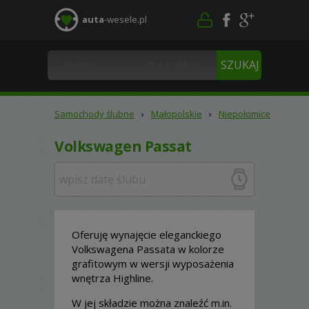
auta
-wesele.pl
Samochody ślubne
›
Małopolskie
›
Niepołomice
Volkswagen Passat
Oferuję wynajęcie eleganckiego
Volkswagena Passata w kolorze
grafitowym w wersji wyposażenia
wnętrza Highline.
W jej składzie można znaleźć m.in.