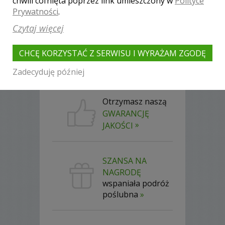
chwili cofnięta poprzez link umieszczony w
Polityce
Akceptuję
regulamin
i
politykę
Prywatności
.
prywatności
Czytaj więcej
Klauzula informacyjna
CHCĘ KORZYSTAĆ Z SERWISU I WYRAŻAM ZGODĘ
Zadecyduję później
Otrzymasz naszą
GWARANCJĘ
»
JAKOŚCI
SZANSA NA
NAGRODĘ
wspaniała podróż
poślubna
»