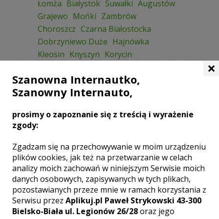
Łomża
Białystok
Suwałki
Augustów
Grajewo
Mońki
Zambrów
Choroszcz
Czarna Białostocka
Dobrzyniewo Duże
Hajnówka
Kleosin
Knyszyn
Korycin
×
Niewodnica Korycka
Szanowna Internautko,
Niewodnica Kościelna
Sokołda
Szanowny Internauto,
Sokółka
Suchowola
Supraśl
prosimy o zapoznanie się z treścią i wyrażenie
zgody:
NAJPOPULARNIEJSZE MIASTA:
Zgadzam się na przechowywanie w moim urządzeniu
Katowice
Warszawa
Kraków
plików cookies, jak też na przetwarzanie w celach
Bielsko-Biała
Gliwice
Tychy
Łódź
analizy moich zachowań w niniejszym Serwisie moich
Sosnowiec
Wrocław
Bytom
danych osobowych, zapisywanych w tych plikach,
pozostawianych przeze mnie w ramach korzystania z
Częstochowa
Chorzów
Wadowice
Serwisu przez
Aplikuj.pl Paweł Strykowski 43-300
Poznań
Pszczyna
Oświęcim
Bielsko-Biała ul. Legionów 26/28
oraz jego
Dąbrowa Górnicza
Wieliczka