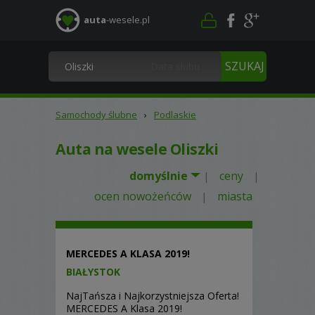
auta
-wesele.pl
Samochody ślubne
›
Podlaskie
Auta na wesele Oliszki
domyślnie
ceny
|
|
ocen nowożeńców
miasta
|
MERCEDES A KLASA 2019!
BIAŁYSTOK
NajTańsza i Najkorzystniejsza Oferta!
MERCEDES A Klasa 2019!