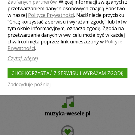
Zaufanych partnerów
. Więcej informacji związanych z
Mysłowice
Zabrze
przetwarzaniem danych osobowych znajdą Państwo
w naszej
Polityce Prywatności
. Naciśniecie przycisku
"Chcę korzystać z serwisu i wyrażam zgodę" lub [x] w
tym oknie informacyjnym, oznacza zgodę. Zgoda na
przetwarzanie danych w ww. celu może być w każdej
chwili cofnięta poprzez link umieszczony w
Polityce
Prywatności
.
fotograf-wesele.pl
Czytaj więcej
CHCĘ KORZYSTAĆ Z SERWISU I WYRAŻAM ZGODĘ
filmy-wesele.pl
Zadecyduję później
muzyka-wesele.pl