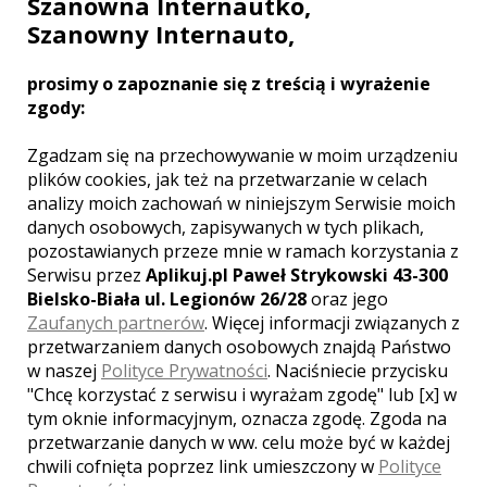
Szanowna Internautko,
Szanowny Internauto,
BMW SERIA 3 ROCZNIK 2015
prosimy o zapoznanie się z treścią i wyrażenie
zgody:
KONIN
BMW Serii 3 z 2015 roku piękny jasny
Zgadzam się na przechowywanie w moim urządzeniu
kolor skóry dla podkreślenia ...
plików cookies, jak też na przetwarzanie w celach
analizy moich zachowań w niniejszym Serwisie moich
danych osobowych, zapisywanych w tych plikach,
pozostawianych przeze mnie w ramach korzystania z
Serwisu przez
Aplikuj.pl Paweł Strykowski 43-300
250.00 ZŁ
Bielsko-Biała ul. Legionów 26/28
oraz jego
1377
Zaufanych partnerów
. Więcej informacji związanych z
przetwarzaniem danych osobowych znajdą Państwo
w naszej
Polityce Prywatności
. Naciśniecie przycisku
"Chcę korzystać z serwisu i wyrażam zgodę" lub [x] w
tym oknie informacyjnym, oznacza zgodę. Zgoda na
przetwarzanie danych w ww. celu może być w każdej
Liczba pozycji:
6
chwili cofnięta poprzez link umieszczony w
Polityce