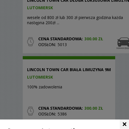
LINCOLN TOWN CAR DŁUGA LUKSUSOWA LIMUZY
LUTOMIERSK
wesele od 800 zł lub 300 zł pierwsza godzina każda
następna 200zł ...
300.00 ZŁ
5013
LINCOLN TOWN CAR BIAŁA LIMUZYNA 9M
LUTOMIERSK
100% zadowolenia
300.00 ZŁ
5386
×