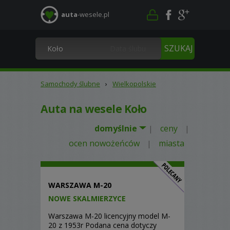
auta
-wesele.pl
Samochody ślubne
›
Wielkopolskie
Auta na wesele Koło
domyślnie
ceny
|
|
ocen nowożeńców
miasta
|
WARSZAWA M-20
NOWE SKALMIERZYCE
Warszawa M-20 licencyjny model M-
20 z 1953r Podana cena dotyczy